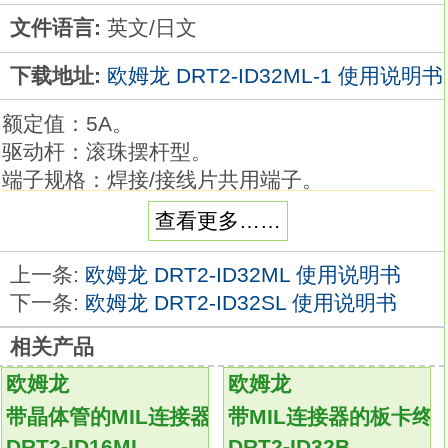
文件语言:
英文/日文
下载地址:
欧姆龙 DRT2-ID32ML-1 使用说明书
额定值：5A。
驱动杆：滚珠摆杆型。
端子规格：焊接/接线片共用端子。
防水型（IP67相对应），并为高性能、高精密
查看更多……
度。
采用环氧树脂来确保稳定的密封性。
上一条:
欧姆龙 DRT2-ID32ML 使用说明书
可以在会淋水或多尘埃的地方使用DRT2-
下一条:
欧姆龙 DRT2-ID32SL 使用说明书
ID32ML-1。
相关产品
内部结构采用广受好评的V系列的结构，实现
高精度和长寿命。
欧姆龙
欧姆龙
安装也和V系列相同。
带晶体管的MIL连接器终端
带MIL连接器的板卡终
可在汽车、 农业机械、大型家电、 办公设备等
DRT2-ID16ML
DRT2-ID32B