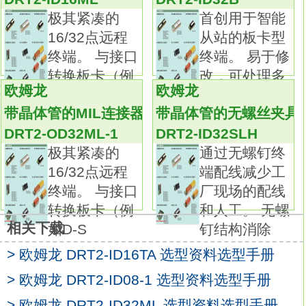
有耐环境性要求的场合使用
DRT2-ID32ML-1
种
极其紧凑的
首创用于智能
类：安全限位开关 （带强制断开动作装置）。
16/32点远程
从站的板卡型
传动杆：滚珠柱塞型（金属滚珠）。
终端。 与接口
终端。 易于修
电缆长度：3m。
转换板卡（例
改，可处理多
电缆拉出方向：垂直。
欧姆龙
欧姆龙
如D-S
种I/O接
内置开关：1NC/1NO（慢动型）。
带晶体管的MIL连接器终端
带晶体管的无螺丝夹具
世界上最小型的安全限位开关。
DRT2-OD32ML-1
DRT2-ID32SLH
世界上最小的强制断开构造开关（4接点结构
极其紧凑的
通过无螺钉终
型）。
16/32点远程
端配线减少工
高灵敏度安全限位开关。
终端。 与接口
厂现场的配线
2接点/4接点型内置开关可供选择DRT2-
转换板卡（例
和人工。 无螺
ID32ML-1。
相关下载
如D-S
钉结构消除
防护等级：IP67。种类：3接点及MBB接点开
> 欧姆龙 DRT2-ID16TA 选型资料选型手册
关（带强制断开构造）。
传动杆：单侧悬臂滚珠型（垂直）。
> 欧姆龙 DRT2-ID08-1 选型资料选型手册
导管尺寸：单导管型，Pg13.5。
> 欧姆龙 DRT2-ID32ML 选型资料选型手册