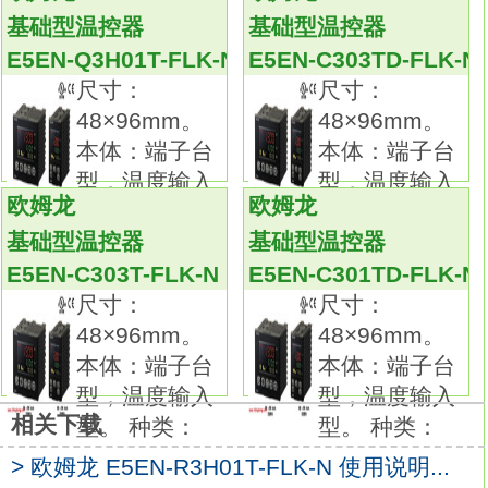
备有种类、形状、 长度及端子部形状各异的产
基础型温控器
基础型温控器
品。高性价比的标准型接近传感器。
E5EN-Q3H01T-FLK-N
E5EN-C303TD-FLK-N
标准采用电缆保护器。
尺寸：
尺寸：
新增直流二线式机种。
48×96mm。
48×96mm。
无极性二线式接近传感器。
本体：端子台
本体：端子台
种类：直流二线式/接插件型。
型，温度输入
型，温度输入
极性：有。
欧姆龙
欧姆龙
型。 种类：
型。 种类：
形状：屏蔽，M12。
基础型温控器
基础型温控器
检测距离：3mm。
E5EN-C303T-FLK-N
E5EN-C301TD-FLK-N
动作模式：NO。采用可见光点的红色LED 。
尺寸：
尺寸：
即使在远处也能一目了然的大指示灯。
48×96mm。
48×96mm。
提高操作性能(灵敏度调节旋钮、动作模式切换
本体：端子台
本体：端子台
开关大型化)E5EN-C301T-FLK-N使用说明书。
型，温度输入
型，温度输入
电源电压：AC/DC自由电源型。
相关下载
型。 种类：
型。 种类：
检测方式：扩散反射型。
检测距离：红外线2.5m。
> 欧姆龙 E5EN-R3H01T-FLK-N 使用说明...