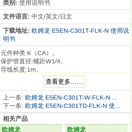
类别:
使用说明书
文件语言:
中文/英文/日文
下载地址:
欧姆龙 E5EN-C301T-FLK-N 使用说
明书
元件种类 K（CA）。
保护管直径:螺距W1/4。
导线长度:1m。
品种丰富的高精度温度传感器系列。
查看更多……
在以往的M3螺钉对应品的基础上，
追加有助于降低配线工时的棒状端子对应品
上一条:
欧姆龙 E5EN-C301T-W-FLK-N ...
E5EN-C301T-FLK-N使用说明书。
下一条:
欧姆龙 E5EN-C301TD-FLK-N 使...
温度传感器是用作温控器的热感应部件。
相关产品
可根据要测量的温度、场所、 周围环境选择
E5EN-C301T-FLK-N
欧姆龙
欧姆龙