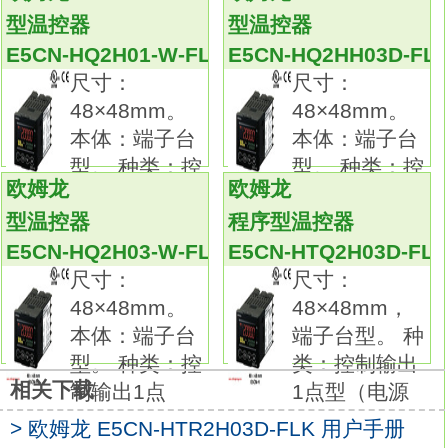
E5CN-HQ2H03D-FLK
型温控器
型温控器
备有种类、形状、 长度及端子部形状各异的产
E5CN-HQ2H01-W-FLK
E5CN-HQ2HH03D-FL
品。检测方式：扩散反射型。
尺寸：
尺寸：
连接方式：导线引出型(2 m)
48×48mm。
48×48mm。
检测距离：红色光500mmmm。
本体：端子台
本体：端子台
输出方式：NPN输出。种类：直流2线式(带自
型。 种类：控
型。 种类：控
诊断输出功能)，屏蔽型。
欧姆龙
欧姆龙
制输出1点
制输出1点
形状：M18。
型温控器
程序型温控器
检测距离：7mm。
E5CN-HQ2H03-W-FLK
E5CN-HTQ2H03D-FL
连接方式：M12 接插件型。
尺寸：
尺寸：
导线规格：PVC（耐油）。
48×48mm。
48×48mm，
极性：有。
本体：端子台
端子台型。 种
动作模式NO欧姆龙E5CN-HQ2H03D-FLK用户
型。 种类：控
类：控制输出
手册。
相关下载
制输出1点
1点型（电源
会提示线圈断线等故障及检测不稳定状态的自
诊断功能输出型品种齐全。
> 欧姆龙 E5CN-HTR2H03D-FLK 用户手册