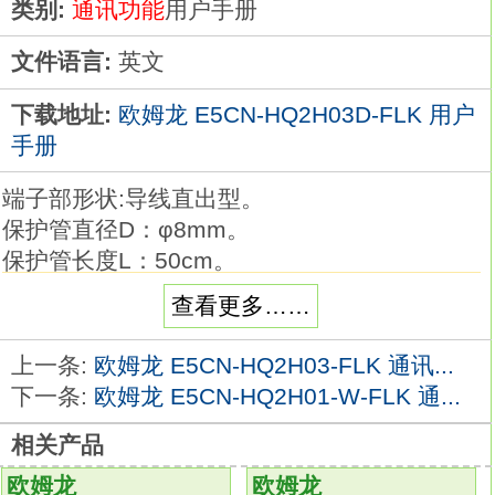
类别:
通讯功能
用户手册
文件语言:
英文
下载地址:
欧姆龙 E5CN-HQ2H03D-FLK 用户
手册
端子部形状:导线直出型。
保护管直径D：φ8mm。
保护管长度L：50cm。
导线种类：一般用。
查看更多……
品种丰富的高精度温度传感器系列。
在以往的M3螺钉对应品的基础上，
上一条:
欧姆龙 E5CN-HQ2H03-FLK 通讯...
追加有助于降低配线工时的棒状端子对应品欧
下一条:
欧姆龙 E5CN-HQ2H01-W-FLK 通...
姆龙E5CN-HQ2H03D-FLK用户手册。
相关产品
温度传感器是用作温控器的热感应部件。
可根据要测量的温度、场所、 周围环境选择
欧姆龙
欧姆龙