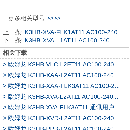
可进行星期几动作的选择。（但星期几动作
和全周特定日期只能各设定1种）
ON/OFF时刻设定有24步欧姆龙K3HB-XVA-
...更多相关型号
>>>>
FLK3AT11 AC100-240。
上一条:
K3HB-XVA-FLK1AT11 AC100-240
符合CE标记。通过UL、CSA标准认证。
下一条:
K3HB-XVA-L1AT11 AC100-240
休息日功能可以轻松进行节假日等突发性休
息日的设置
K3HB-XVA-FLK3AT11 AC100-
相关下载
240
> 欧姆龙 K3HB-VLC-L2ET11 AC100-240...
测试模式功能可轻松确认程序。
还能用半自动工作方式应对突然的日程变
> 欧姆龙 K3HB-XAA-L2AT11 AC100-240...
更。
> 欧姆龙 K3HB-XAA-FLK3AT11 AC100-2...
脉冲动作可应对夏时制。
> 欧姆龙 K3HB-XVA-L2AT11 AC100-240...
全部机型设有手指保护功能。
产品系列中包含了嵌入式安装、表面安装、
> 欧姆龙 K3HB-XVA-FLK3AT11 通讯用户...
协议尺寸等各种方式。
> 欧姆龙 K3HB-XVD-L2AT11 AC100-240...
跨日动作也可与定时器动作做相同的设定欧
> 欧姆龙 K3HB-PPB-L2AT11 AC100-240...