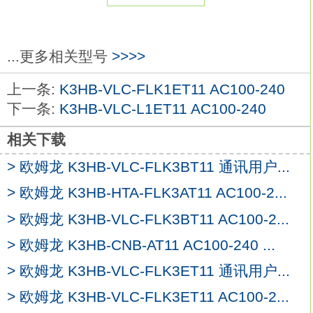
复位方式：电源复位、外部复位。
输入信号方式：接点-通过接点的开路、短
接的输入、无接点-通过集电极开路的晶体
...更多相关型号
>>>>
管ON/OFF的输入欧姆龙K3HB-VLC-
上一条:
K3HB-VLC-FLK1ET11 AC100-240
FLK3ET11 AC100-240。
下一条:
K3HB-VLC-L1ET11 AC100-240
控制输出：有接点1c
K3HB-VLC-FLK3ET11
AC100-240
相关下载
显示方式：7段LED（字符高度：8mm）、
> 欧姆龙 K3HB-VLC-FLK3BT11 通讯用户...
UP亮灯显示。
累计方向：增量（从0增加到设定值为
> 欧姆龙 K3HB-HTA-FLK3AT11 AC100-2...
止）。
> 欧姆龙 K3HB-VLC-FLK3BT11 AC100-2...
停电记忆：--。
> 欧姆龙 K3HB-CNB-AT11 AC100-240 ...
时间规格：99h59min（1min～）。
系列产品丰富的DIN48×48mm石英定时器。
> 欧姆龙 K3HB-VLC-FLK3ET11 通讯用户...
9.999s、99.99s、999单台设备可在1秒～
> 欧姆龙 K3HB-VLC-FLK3ET11 AC100-2...
120秒间的2个时间范围中进行选择外形尺寸