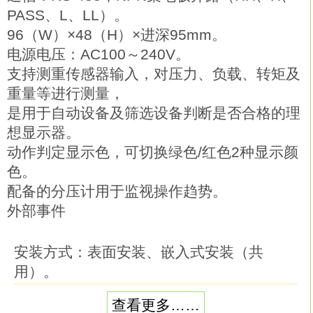
PASS、L、LL）。
96（W）×48（H）×进深95mm。
电源电压：AC100～240V。
支持测重传感器输入，对压力、负载、转矩及
重量等进行测量，
是用于自动设备及筛选设备判断是否合格的理
想显示器。
动作判定显示色，可切换绿色/红色2种显示颜
色。
配备的分压计用于监视操作趋势。
外部事件
安装方式：表面安装、嵌入式安装（共
用）。
动作方式：限时动作、累计动作。
查看更多……
动作模式：N模式（电源接通延迟）。