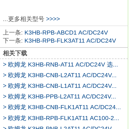
K3HB-RPB-FLK1AT11 AC/DC24V。
线性：电流；NPN集电极开路（HH、H、
PASS、L、LL）。
...更多相关型号
>>>>
96（W）×48（H）×进深95mm
K3HB-RPB-
上一条:
K3HB-RPB-ABCD1 AC/DC24V
FLK1AT11 AC/DC24V
下一条:
K3HB-RPB-FLK3AT11 AC/DC24V
电源电压：AC100～240V。
支持测重传感器输入，对压力、负载、转矩
相关下载
及重量等进行测量，
> 欧姆龙 K3HB-RNB-AT11 AC/DC24V 选...
是用于自动设备及筛选设备判断是否合格的
理想显示器。
> 欧姆龙 K3HB-CNB-L2AT11 AC/DC24V...
动作判定显示色，可切换绿色/红色2种显示
> 欧姆龙 K3HB-CNB-L1AT11 AC/DC24V...
颜色。
> 欧姆龙 K3HB-PPB-L2AT11 AC/DC24V...
配备的分压计用于监视操作趋势。
外部事件输入可应输入类型：交流电流输入
> 欧姆龙 K3HB-CNB-FLK1AT11 AC/DC24...
型欧姆龙K3HB-RPB-FLK1AT11
> 欧姆龙 K3HB-RPB-FLK1AT11 AC100-2...
AC/DC24V。
> 欧姆龙 K3HB-PNB-L2AT11 AC/DC24V...