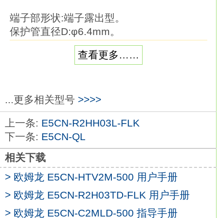
端子部形状:端子露出型。
保护管直径D:φ6.4mm。
元件种类：J（CA）。
查看更多……
保护管长度L：35cm。
品种丰富的温度传感器系列。
在以往的M3螺钉对应品的基础上，
追加有助于降低配线工时的棒状端子对应品
...更多相关型号
>>>>
欧姆龙E5CN-Y2L。
上一条:
E5CN-R2HH03L-FLK
温度传感器是用作温控器的热感应部件。
下一条:
E5CN-QL
可根据要测量的温度、场所、 周围环境选择
E5CN-Y2L
相关下载
备有种类、形状、 长度及端子部形状各异的
> 欧姆龙 E5CN-HTV2M-500 用户手册
产品。本体：端子台型，温度输入型。
种类：控制输出1点型（电源AC100～240V
> 欧姆龙 E5CN-R2H03TD-FLK 用户手册
用）。
> 欧姆龙 E5CN-C2MLD-500 指导手册