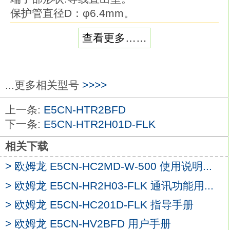
保护管直径D：φ6.4mm。
保护管长度L：20cm。
查看更多……
导线种类：一般用。
品种丰富的温度传感器系列。
在以往的M3螺钉对应品的基础上，
追加有助于降低配线工时的棒状端子对应品
...更多相关型号
>>>>
欧姆龙E5CN-HTR2HBD。
上一条:
E5CN-HTR2BFD
温度传感器是用作温控器的热感应部件。
下一条:
E5CN-HTR2H01D-FLK
可根据要测量的温度、场所、 周围环境选择
E5CN-HTR2HBD
相关下载
备有种类、形状、 长度及端子部形状各异的
> 欧姆龙 E5CN-HC2MD-W-500 使用说明...
产品。尺寸：48×96mm。
控制输出1：继电器输出。
> 欧姆龙 E5CN-HR2H03-FLK 通讯功能用...
控制输出2：--。
> 欧姆龙 E5CN-HC201D-FLK 指导手册
辅助输出：4点(辅助输出1、2公共通用，辅
> 欧姆龙 E5CN-HV2BFD 用户手册
助输出3、4公共通用)。