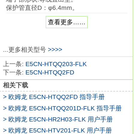
保护管直径D：φ6.4mm。
保护管长度L：35cm。
查看更多……
导线种类：耐热用。
品种丰富的温度传感器系列。
在以往的M3螺钉对应品的基础上，
追加有助于降低配线工时的棒状端子对应品
...更多相关型号
>>>>
欧姆龙E5CN-HTQQ2BD。
上一条:
E5CN-HTQQ203-FLK
温度传感器是用作温控器的热感应部件。
下一条:
E5CN-HTQQ2FD
可根据要测量的温度、场所、 周围环境选择
E5CN-HTQQ2BD
相关下载
备有种类、形状、 长度及端子部形状各异的
> 欧姆龙 E5CN-HTQQ2FD 指导手册
产品。热电偶种类：K（CA）。
耐热性:耐热用。
> 欧姆龙 E5CN-HTQQ201D-FLK 指导手册
外装：硅外包皮 。
> 欧姆龙 E5CN-HR2H03-FLK 用户手册
补偿导线长度：4 m。
> 欧姆龙 E5CN-HTV201-FLK 用户手册
品种丰富的温度传感器系列。