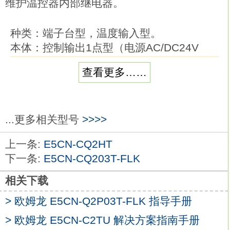
维护温控器内部继电器。
种类：端子台型，温度输入型。
本体：控制输出1点型（电源AC/DC24V
用）。
查看更多……
外壳颜色：黑色。
控制输出：电压输出（SSR驱动用）。
控制模式：标准或加热冷却欧姆龙E5CN-
CQ2HHT。
...更多相关型号
>>>>
辅助输出点数：2点。
上一条:
E5CN-CQ2HT
加热器用断线、SSR故障、加热器过电流检
下一条:
E5CN-CQ203T-FLK
测功能：--。
事件输入点数：--。
相关下载
传送输出：--
E5CN-CQ2HHT
> 欧姆龙 E5CN-Q2P03T-FLK 指导手册
通信：RS-485。
> 欧姆龙 E5CN-C2TU 解决方案指南手册
48×24mm的通用温控器已升级＆功能/性能