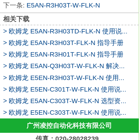
下一条:
E5AN-R3H03T-W-FLK-N
温控器现在可进行模拟输入。
更快速的采样速度250ms
E5AN-R3H01T-
相关下载
W-FLK-N
> 欧姆龙 E5AN-R3H03TD-FLK-N 使用说...
提供传送输出，可简单输出到记录器。
带有回路断开报警（LBA）和加热器短路报
> 欧姆龙 E5AN-R3H03T-FLK-N 指导手册
警（HS报警）的型号可选。
> 欧姆龙 E5AN-R3H01T-FLK-N 指导手册
简单设置11段显示屏。
> 欧姆龙 E5AN-Q3H03T-W-FLK-N 解决...
户用保护后设有保护指示灯提示操作员。
配备了手动输出功能。
> 欧姆龙 E5EN-R3H03T-W-FLK-N 使用...
带通信的型号安装新协议Modbus。
> 欧姆龙 E5EN-C301T-W-FLK-N 使用说...
USB串行转换电缆可选欧姆龙E5AN-
> 欧姆龙 E5AN-C303T-W-FLK-N 选型资...
R3H01T-W-FLK-N。尺寸：96×96mm。
控制输出1：电压输出。
> 欧姆龙 E5EN-C303T-W-FLK-N 使用说...
控制输出2：--。
广州凌控自动化科技有限公司
辅助输出：3点。
通信：RS-485。
传真：020-28028239