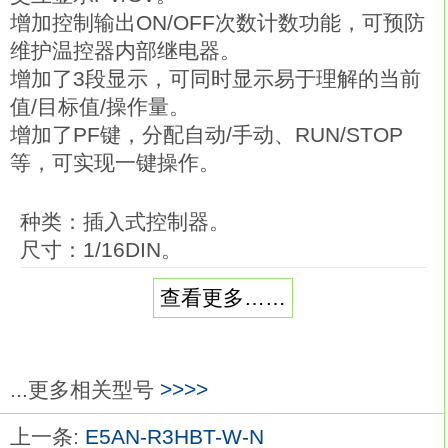
增加控制输出ON/OFF次数计数功能，可预防
维护温控器内部继电器。
增加了3段显示，可同时显示易于理解的当前
值/目标值/操作量。
增加了PF键，分配自动/手动、RUN/STOP
等，可实现一键操作。
种类：插入式控制器。
尺寸：1/16DIN。
电源电压：AC/DC24V。
查看更多……
输入种类：热电偶或铂电阻。
报警输出：2点。
控制输出：电压输出（用于驱动SSR）欧姆
龙E5AN-R3H01T-W-FLK-N。
...更多相关型号
>>>>
畅销的多用途48×48mm温控器现在更为出
上一条:
E5AN-R3HBT-W-N
众。