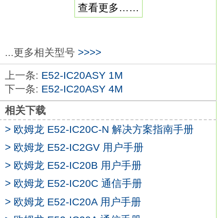
查看更多……
用）。
外壳颜色：黑色。
控制输出：电流输出。
控制模式：标准或加热冷却欧姆龙E52-
...更多相关型号
>>>>
IC20ASY 2M。
上一条:
E52-IC20ASY 1M
辅助输出点数：3点。
下一条:
E52-IC20ASY 4M
加热器用断线、SSR故障、加热器过电流检
测功能/ES1B用电源：--
E52-IC20ASY 2M
相关下载
事件输入点数：--。
> 欧姆龙 E52-IC20C-N 解决方案指南手册
传送输出：可传送输出（使用控制输出）。
> 欧姆龙 E52-IC2GV 用户手册
通信：RS-485。
96mm、48×96mm见方的通用温控器已升
> 欧姆龙 E52-IC20B 用户手册
级＆功能/性能提升。
> 欧姆龙 E52-IC20C 通信手册
指示精度提升、增加了预防维护功能，性能
> 欧姆龙 E52-IC20A 用户手册
进一步提升。
增加PV/SV状态显示功能，方便查看温控器