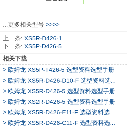
输出电压：15V。
输出电流:7A。
内置欧姆龙独创的全新欠电压检测功能体型
小，
...更多相关型号
>>>>
也有助于装置的小型化。
上一条:
XS5R-D426-1
内置支持确定异常原因的全新欠电压检测功
下一条:
XS5P-D426-5
能欧姆龙XS5R-D426-5。
（S8VM-□□□ 24A□ P□型）
相关下载
内置提示输出电压异常的电源故障检测功能
> 欧姆龙 XS5P-T426-5 选型资料选型手册
XS5R-D426-5
（300/600/1,500W型）
> 欧姆龙 XS5R-D426-D10-F 选型资料选...
共8种容量29种机型，产品丰富齐全。
> 欧姆龙 XS5R-D426-5 选型资料选型手册
符合包括无铅在内的RoHS指令。
> 欧姆龙 XS2R-D426-5 选型资料选型手册
端子台采用防脱落螺钉的人性化设计。
（300/600/1,500W输出端子除外）
> 欧姆龙 XS5R-D426-E11-F 选型资料选...
支持指触保护，防止触电。
> 欧姆龙 XS5R-D426-C11-F 选型资料选...
DIN导轨简易安装欧姆龙XS5R-D426-5。