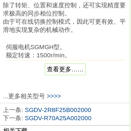
除了转矩、位置和速度控制，还可实现精度要
求极高的同步相位控制。
由于可在线切换控制模式，因此可更有效、平
滑地实现复杂的机械动作。
伺服电机SGMGH型。
额定转速：1500r/min。
功率：7.5Kw。
查看更多……
电源电压：三相AC200V。
串行编码器：17位相对值。
设计顺序：A。
轴端：锥度1/10，带平行键安川SGDV-
...更多相关型号
>>>>
R70A25A。
上一条:
SGDV-2R8F25B002000
选购件：带油封、DC90V制动。
下一条:
SGDV-R70A25A002000
高速进给系列：无负载时亦需高速运转的场
合。
相关下载