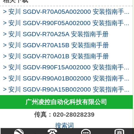
主回路与控制回路的电源完全分离，
> 安川 SGDV-R70A05A002000 安装指南手...
报警时可只关断主回路电源，容易维护
SGDV-R70A25A
> 安川 SGDV-R90F05A002000 安装指南手...
参数设定器内置。
> 安川 SGDV-R70A25A 安装指南手册
由伺服驱动器本体可直接输入参数。
> 安川 SGDV-R70A15B 安装指南手册
节省配线。
采用了串行编码器，编码器配线数比原产品
> 安川 SGDV-R70A01B 安装指南手册
减少了1/2。
> 安川 SGDV-R90F15A002000 安装指南手...
多合一控制：利用参数切换可别使用转矩、
> 安川 SGDV-R90A01B002000 安装指南手...
位置、速度控制安川SGDV-R70A25A。
型、用途佳型伺服单元（型）。
> 安川 SGDV-R90A15B002000 安装指南手...
大适用电机容量：0.5kw。
广州凌控自动化科技有限公司
电源电压：三相AC400V。
设计顺序：A。
传真：020-28028239
硬件规格：涂漆处理。
搜索词
接口：MECHATROLINK-III通信指令型（旋