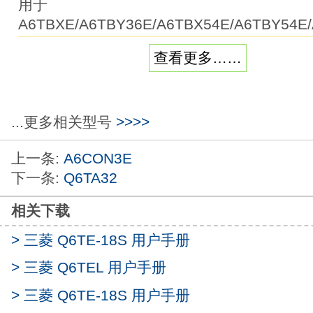
用于
A6TBXE/A6TBY36E/A6TBX54E/A6TBY54E
负极；源型)长0.5m。2轴，SSCNET连接型
查看更多……
2轴直线插补。
2轴弧线插补三菱Q6TE-18S。
控制单位：mm、英寸、度、脉冲。
定位数据数：600个数据/轴。
...更多相关型号
>>>>
40针连接器。
上一条:
A6CON3E
轻松实现高速、的定位控制
Q6TE-18S
下一条:
Q6TA32
支持多种类型的定位控制，
包括2 〜 4轴直线插补、2轴圆弧插补、速度
相关下载
度/位置切换控制、路径控制、等速控制等。
此外，可使用“ GX Configurator-QP”等软件，
> 三菱 Q6TE-18S 用户手册
方便地进行定位设置、监视和调试等三菱Q6TE
> 三菱 Q6TEL 用户手册
在通过 SSCNET 电缆连接节省了配线的同时
> 三菱 Q6TE-18S 用户手册
总电缆距离长可达 30m。