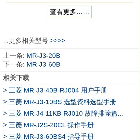
适用电机系列：HA-FF,HA-SE。
查看更多……
电压：三相AC220V。
这对于提高伺服电机的低速控制的稳定性减
少低速脉动有很大帮助三菱MR-J3-40B。
但对于提高位置控制的精度没有直接效果。
...更多相关型号
>>>>
当然也有采用类似于螺距补偿一样的软件补
上一条:
MR-J3-20B
偿，
下一条:
MR-J3-60B
可以提高单圈的物理分辨率，从而实际提高
定位控制的精度
MR-J3-40B
相关下载
这在分度转台机器人控制的使用中，可得到
> 三菱 MR-J3-40B-RJ004 用户手册
有效作用。
> 三菱 MR-J3-10BS 选型资料选型手册
也正是由于内插接技术的应用，
使得旋转编码器也将会在严酷环境中的伺服
> 三菱 MR-J4-11KB-RJ010 故障排除篇...
控制中得到更广泛的应用。
> 三菱 MR-J2S-20CL 操作手册
已有224/每转分辨率的旋转编码器在伺服电
> 三菱 MR-J3-60BS4 指导手册
机上的使用情况三菱MR-J3-40B。