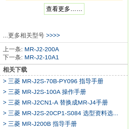
低惯量，中大/功率。
查看更多……
额定输出：20.0kw。
额定转速：1000r/min。
电磁制动器：无三菱MR-J2-350A。
轴端规格：标准（直轴）。
...更多相关型号
>>>>
特点：低惯量有低中高速三种机型，适用于
上一条:
MR-J2-200A
不同的应用场合作为标准，30KW及以上伺
下一条:
MR-J2-10A1
服电机可用法兰或支架安装
MR-J2-350A
IP等级：IP44。
相关下载
应用示例：
> 三菱 MR-J2S-70B-PY096 指导手册
1、注塑机。
> 三菱 MR-J2S-100A 操作手册
2、半导体制造设备。
3、大型物料输送系统。
> 三菱 MR-J2CN1-A 替换成MR-J4手册
4、冲压机。
> 三菱 MR-J2S-20CP1-S084 选型资料选...
丰富的电机产品线可优化机器性能。
> 三菱 MR-J200B 指导手册
拥有包括旋转伺服电机，直线伺服电机和直