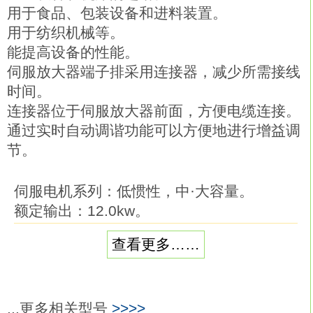
用于食品、包装设备和进料装置。
用于纺织机械等。
能提高设备的性能。
伺服放大器端子排采用连接器，减少所需接线
时间。
连接器位于伺服放大器前面，方便电缆连接。
通过实时自动调谐功能可以方便地进行增益调
节。
伺服电机系列：低惯性，中·大容量。
额定输出：12.0kw。
额定转速；1000r/min。
查看更多……
电磁制动：附带。
电源：200V。
适于中·大容量、低惯性型产品的高频运转
或高加减速运转三菱HF-SN302J-S100。
...更多相关型号
>>>>