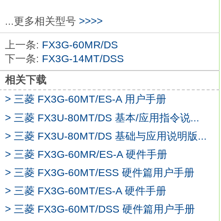
输出类型：继电器三菱FX3G-60MT/DS。
耗电量：30VA。
...更多相关型号
>>>>
重量(kg)：0.65。
上一条:
FX3G-60MR/DS
尺寸(WxHxD)mm：130x90x87。
下一条:
FX3G-14MT/DSS
开发了各个范围的特殊功能模块以满足不同
的需要----模拟I/O，高速计数器
FX3G-
相关下载
60MT/DS
> 三菱 FX3G-60MT/ES-A 用户手册
定位控制达到16轴，脉冲串输出或为J和K
型热电偶或Pt传感器开发了温度模块。
> 三菱 FX3U-80MT/DS 基本/应用指令说...
对每一个FX2n主单元可配置总计达8个特殊
> 三菱 FX3U-80MT/DS 基础与应用说明版...
功能模块。
> 三菱 FX3G-60MR/ES-A 硬件手册
注解记录功能，元件注解可以记录在程序寄
存器中三菱FX3G-60MT/DS。
> 三菱 FX3G-60MT/ESS 硬件篇用户手册
在线程序编辑，在线改变程序不会损失工作
> 三菱 FX3G-60MT/ES-A 硬件手册
时间或停止生产运转。
> 三菱 FX3G-60MT/DSS 硬件篇用户手册
RUN/STOP 开关，面板上运行/停止开关易