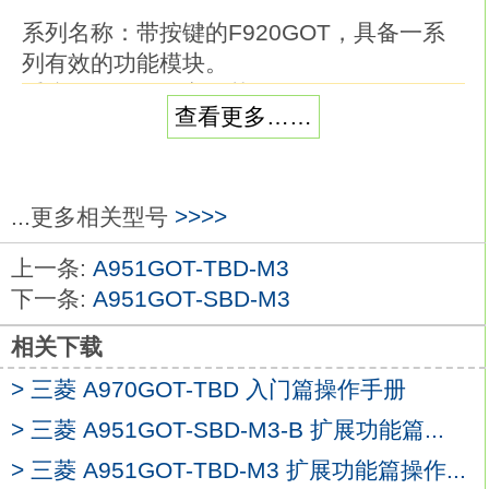
系列名称：带按键的F920GOT，具备一系
列有效的功能模块。
系统画面显示语言：英语。
查看更多……
显示屏：2.6英寸。
显示颜色：单色（蓝/白）。
显示设备：STN LCD三菱A951GOT-TBD。
分辨率：128×64点。
...更多相关型号
>>>>
安装类型：面板安装。
上一条:
A951GOT-TBD-M3
内置通迅口：RS-422(1ch)/RS-
下一条:
A951GOT-SBD-M3
232C(1ch)
A951GOT-TBD
电源电压：DC5V。
相关下载
触摸屏是指人和机器在信息交换和功能上接
> 三菱 A970GOT-TBD 入门篇操作手册
触或互相影响的领域或称界面所说人机结合
面，
> 三菱 A951GOT-SBD-M3-B 扩展功能篇...
信息交换，功能接触或互相影响，指人和机
> 三菱 A951GOT-TBD-M3 扩展功能篇操作...
器的硬接触和软触，