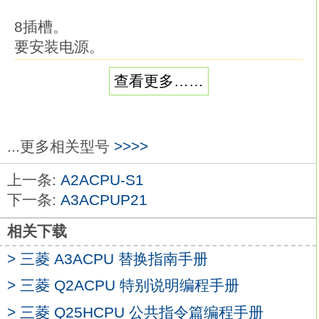
8插槽。
要安装电源。
用于Q4AR电源双工用。
查看更多……
开关量控制的目的是，
根据开关量的当前输入组合与历史的输入顺
序，
使PLC产生相应的开关量输出，
...更多相关型号
>>>>
以使系统能按一定的顺序工作三菱
上一条:
A2ACPU-S1
A3ACPU。
下一条:
A3ACPUP21
所以，有时也称其为顺序控制。
而顺序控制又分为手动、半自动或自动。
相关下载
而采用的控制原则有分散、集中与混合控制
> 三菱 A3ACPU 替换指南手册
三种
A3ACPU
> 三菱 Q2ACPU 特别说明编程手册
每次扫描过程。集中对输入信号进行采样。
集中对输出信号进行刷新。
> 三菱 Q25HCPU 公共指令篇编程手册