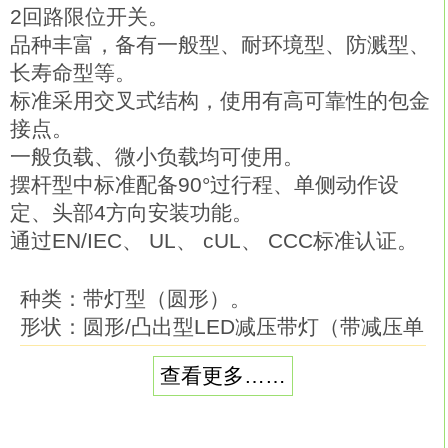
2回路限位开关。
品种丰富，备有一般型、耐环境型、防溅型、
长寿命型等。
标准采用交叉式结构，使用有高可靠性的包金
接点。
一般负载、微小负载均可使用。
摆杆型中标准配备90°过行程、单侧动作设
定、头部4方向安装功能。
通过EN/IEC、 UL、 cUL、 CCC标准认证。
种类：带灯型（圆形）。
形状：圆形/凸出型LED减压带灯（带减压单
元）。
查看更多……
输出数：SPST-NC。
带灯：LED。
使用电压：AC/DC6V。