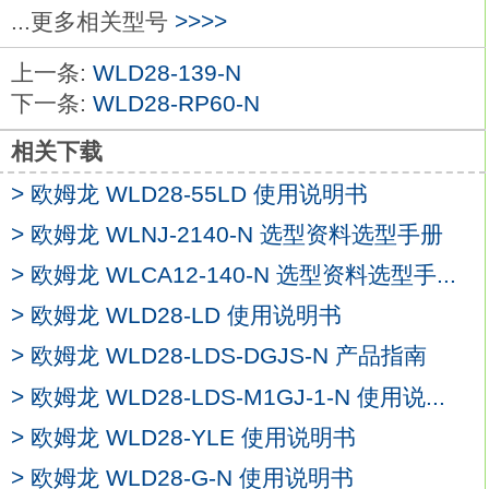
操作：瞬时动作（自我保持型）欧姆龙
...更多相关型号
>>>>
WLD28-140-N。
上一条:
WLD28-139-N
颜色：黄色。
下一条:
WLD28-RP60-N
可安装在φ22或φ25的面板开孔中（使用适
配环时）。
相关下载
可用摆杆方便的拆卸单元。
> 欧姆龙 WLD28-55LD 使用说明书
开关部位3列安装,提高了布线效率
WLD28-
140-N
> 欧姆龙 WLNJ-2140-N 选型资料选型手册
标准配备了防指触功能。
> 欧姆龙 WLCA12-140-N 选型资料选型手...
φ25用的适配环还能对应φ25的面板开口。
> 欧姆龙 WLD28-LD 使用说明书
压接端子可以用开型（叉型）、闭型（圆
型） 中的任意一个来安装。
> 欧姆龙 WLD28-LDS-DGJS-N 产品指南
IP65耐油（非带灯型）IP65（带灯型）。种
> 欧姆龙 WLD28-LDS-M1GJ-1-N 使用说...
类：无带PCB端子的型号，IP40欧姆龙
> 欧姆龙 WLD28-YLE 使用说明书
WLD28-140-N。
形状：圆形。
> 欧姆龙 WLD28-G-N 使用说明书