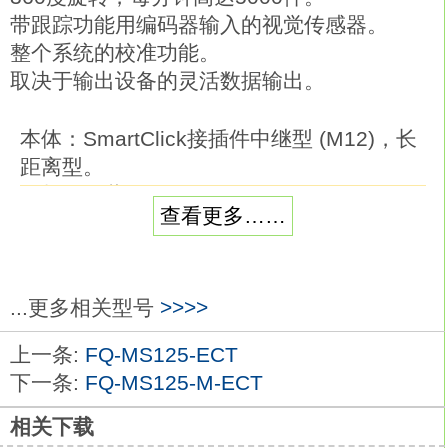
带跟踪功能用编码器输入的视觉传感器。
整个系统的校准功能。
取决于输出设备的灵活数据输出。
本体：SmartClick接插件中继型 (M12)，长
距离型。
形状：屏蔽，M12。
查看更多……
检测距离：4mm。
输出形式：直流2线式 （无极 性）③-④插
针配置。
动作模式：NO欧姆龙FQ-MS120-M-ECT。
...更多相关型号
>>>>
防飞溅的氟树脂涂层型接近传感器。
上一条:
FQ-MS125-ECT
拔群的耐喷溅性。
下一条:
FQ-MS125-M-ECT
系列中增加了长距离型。长检测距离
15mm
FQ-MS120-M-ECT
相关下载
直流2线式。