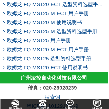
> 欧姆龙 FQ-MS120-ECT 选型资料选型手...
备有接插件中继型。E3F3-T86 检测方式：
对射型，
> 欧姆龙 FQ-MS125-M-ECT 用户手册
导线引出式：M12 CN，
> 欧姆龙 FQ-MS120-M 使用说明书
类型：塑料外表；PNP输出，
> 欧姆龙 FQ-MS125-M 选型资料选型手册
螺纹柱状光电传感器，放大器内置，
具备接近传感器外观的光电传感器
> 欧姆龙 FQ-MS125 用户手册
具有光电-IC技术的高抗干扰性种类：直流3
> 欧姆龙 FQ-MS120-M-ECT 用户手册
线式，非屏蔽型欧姆龙FQ-MS120-M-
> 欧姆龙 FQ-MS125 选型资料选型手册
ECT。
形状：M8。
> 欧姆龙 FQ-MS120-ECT 使用说明书
检测距离：1.5mm。
广州凌控自动化科技有限公司
连接方式：导线引出型（2m）。
导线规格：PVC（耐油）。
传真：020-28028239
动作模式NC。
搜索词
NPN输出。
粤ICP备11012917号-9
接近传感器的顶级的性能和品质。
添加微信
电话联系
在线QQ
诚信通