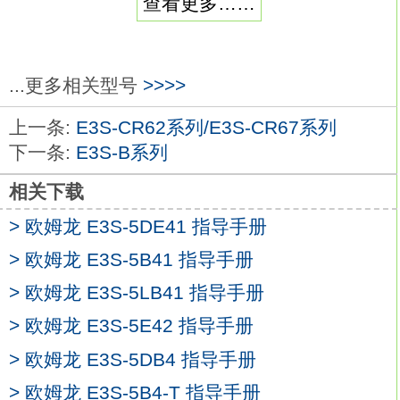
查看更多……
弯曲半径(mm):R10。
满足多样化需求的光纤单元种类：非屏蔽
型。
形状：φ3。
...更多相关型号
>>>>
检测距离：0.8mm欧姆龙E3S-5E4S-45。
上一条:
E3S-CR62系列/E3S-CR67系列
连接方式：M8接插件中继型(0.3m)。
下一条:
E3S-B系列
导线规格：PVC（耐油）。
动作模式：NC。
相关下载
接线颜色/插针配置：①：+V, ③：0V；④：
> 欧姆龙 E3S-5DE41 指导手册
控制输出
E3S-5E4S-45
> 欧姆龙 E3S-5B41 指导手册
输出类型：NPN输出。
小型接近传感器，安装异常“轻松”!
> 欧姆龙 E3S-5LB41 指导手册
E2E 小径型使用更方便。可减少设备从启动
> 欧姆龙 E3S-5E42 指导手册
到保养的安装调整工时。
> 欧姆龙 E3S-5DB4 指导手册
检测距离以往的1.5倍定位调整“轻松”。
为了实现稳定检测，推荐检测距离×0.7以内
> 欧姆龙 E3S-5B4-T 指导手册