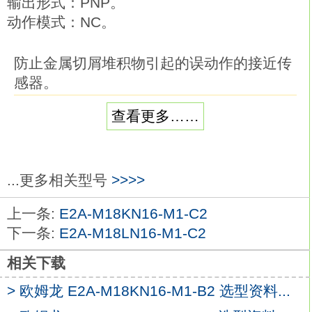
输出形式：PNP。
动作模式：NC。
防止金属切屑堆积物引起的误动作的接近传
感器。
粘附铝、铸铁等的切屑也不会引起误动作，
查看更多……
仅检测对象物体。
备有SmartClick接插件中继型。
种类：导线引出型欧姆龙E2A-M18LN16-
M1-B2。
...更多相关型号
>>>>
形状：屏蔽，M18。
上一条:
E2A-M18KN16-M1-C2
检测距离：4mm。
下一条:
E2A-M18LN16-M1-C2
输出形式：直流2线式。
动作模式：NO。E3X-DA8TW-S分类：高功
相关下载
能型；外部输出，
> 欧姆龙 E2A-M18KN16-M1-B2 选型资料...
功能： 远程设定 ； 计数器 ； 微分动作，