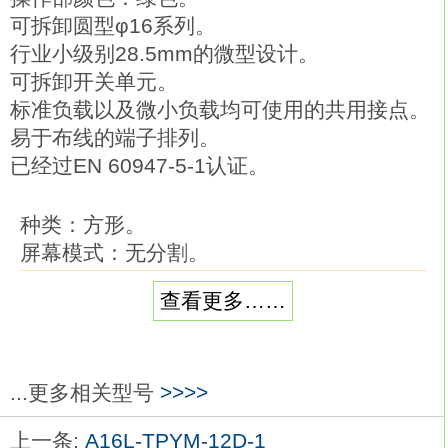
可拆卸圆型φ16系列。
行业小级别28.5mm的微型设计。
可拆卸开关单元。
标准负载以及微小负载均可使用的共用接点。
易于布线的端子排列。
已经过EN 60947-5-1认证。
种类：方形。
屏幕模式：无分割。
输出：DPDT。
查看更多……
电源电压：DC24V。
接点类型：标准负载（AC250V，3A；
DC30V，3A）。
操作：瞬时动作（自动复位型）欧姆龙
...更多相关型号
>>>>
A16L-TGM-12D-1。
上一条:
A16L-TPYM-12D-1