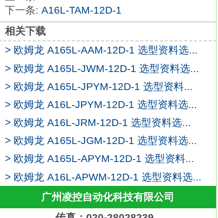
操作部颜色：红色/绿色。
下一条:
A16L-TAM-12D-1
在触感和保护能力上比欧姆龙以前型号有所
提高。
相关下载
实现了体长为23mm的微型体积设计
A16L-
> 欧姆龙 A165L-AAM-12D-1 选型资料选...
TGM-12D-1
将微型设计与独特的软操作感结合。
> 欧姆龙 A165L-JWM-12D-1 选型资料选...
LED有五种颜色（红色、黄色、绿色、白色
> 欧姆龙 A165L-JPYM-12D-1 选型资料...
和蓝色）。
> 欧姆龙 A16L-JPYM-12D-1 选型资料选...
内置的基本开关提高了触感。
内置基本开关在OMRON以前型号基础上提
> 欧姆龙 A16L-JRM-12D-1 选型资料选...
高了保护。
> 欧姆龙 A165L-JGM-12D-1 选型资料选...
芯片LED产生均匀的表面亮度。
> 欧姆龙 A165L-APYM-12D-1 选型资料...
从前面进行面板安装，更方便欧姆龙A16L-
TGM-12D-1。种类：焊接端子型，IP40。
> 欧姆龙 A16L-APWM-12D-1 选型资料选...
形状：方形。
广州凌控自动化科技有限公司
动作功能：交替动作（自我保持型）。
输出：DPDT。
传真：020-28028239