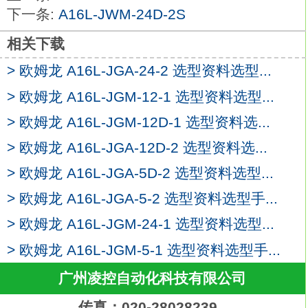
24D-2S。
下一条:
A16L-JWM-24D-2S
安装在φ22和φ25面板切口中。
可用摆杆方便地拆卸单元。
相关下载
标准配备了防指触功能开关。
> 欧姆龙 A16L-JGA-24-2 选型资料选型...
φ25用的环还能对应φ25的面板开口
A16L-
JGM-24D-2S
> 欧姆龙 A16L-JGM-12-1 选型资料选型...
用开型（叉型）或闭型（圆型）压接端子安
> 欧姆龙 A16L-JGM-12D-1 选型资料选...
装。
> 欧姆龙 A16L-JGA-12D-2 选型资料选...
IP65耐油（非带灯型）。
IP65（带灯型）。种类：焊接端子型，
> 欧姆龙 A16L-JGA-5D-2 选型资料选型...
IP40。
> 欧姆龙 A16L-JGA-5-2 选型资料选型手...
形状：方形。
> 欧姆龙 A16L-JGM-24-1 选型资料选型...
动作功能：瞬时动作（自动复位型）。
输出：SPDT。
> 欧姆龙 A16L-JGM-5-1 选型资料选型手...
带灯：无减压单元LED欧姆龙A16L-JGM-
广州凌控自动化科技有限公司
24D-2S。
使用电压：DC5V。
传真：020-28028239