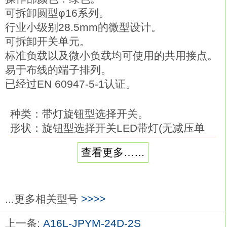
可拆卸圆型φ16系列。
行业小级别28.5mm的微型设计。
可拆卸开关单元。
标准负载以及微小负载均可使用的共用接点。
易于布线的端子排列。
已经过EN 60947-5-1认证。
种类：带灯旋钮型选择开关。
形状：旋钮型选择开关LED带灯(无减压单
元)。
查看更多……
位数：3位。
复位方式：自动。
输出：SPST-NO。
颜色：黄色。
...更多相关型号
>>>>
使用电压：AC/DC24V欧姆龙A16L-JGM-
上一条:
A16L-JPYM-24D-2S