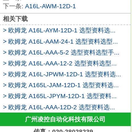
颜色：白色。
下一条:
A16L-AWM-12D-1
可安装在φ22或φ25的面板开孔中（使用适
配环时）。
相关下载
可用摆杆方便的拆卸单元
A16L-AAM-12D-1
> 欧姆龙 A16L-AYM-12D-1 选型资料选...
开关部位3列安装,提高了布线效率。
> 欧姆龙 A16L-AAM-24-1 选型资料选型...
标准配备了防指触功能。
φ25用的适配环还能对应φ25的面板开口。
> 欧姆龙 A16L-AAA-5-2 选型资料选型手...
压接端子可以用开型（叉型）、闭型（圆
> 欧姆龙 A16L-AAA-12-2 选型资料选型...
型） 中的任意一个来安装。
> 欧姆龙 A16L-JPWM-12D-1 选型资料选...
IP65耐油（非带灯型）IP65（带灯型）。种
类：长方形。
> 欧姆龙 A165L-JAM-12D-1 选型资料选...
屏幕模式：无分割欧姆龙A16L-AAM-12D-
> 欧姆龙 A165L-JPYM-12D-1 选型资料...
1。
> 欧姆龙 A16L-AAA-12D-2 选型资料选...
输出：SPDT。
电源电压：DC12V。
广州凌控自动化科技有限公司
接点类型：标准负载（AC250V，3A；
传真：020-28028239