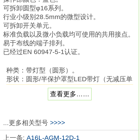
可拆卸圆型φ16系列。
行业小级别28.5mm的微型设计。
可拆卸开关单元。
标准负载以及微小负载均可使用的共用接点。
易于布线的端子排列。
已经过EN 60947-5-1认证。
种类：带灯型（圆形）。
形状：圆形/半保护罩型LED带灯（无减压单
元）。
查看更多……
输出数：SPST-NC。
带灯：LED。
使用电压：AC/DC24V。
操作：瞬时动作（自动复位型）欧姆龙
...更多相关型号
>>>>
A16L-AAM-12D-1。
上一条:
A16L-AGM-12D-1