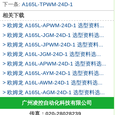
下一条:
A165L-TPWM-24D-1
的动作效果和更长的使用期限
A165L-TWM-
24D-1
相关下载
保护盖保护内置开关免受灰尘和油污损害。
> 欧姆龙 A165L-APWM-24D-1 选型资料...
结合了牢固密封盖的柱塞型使用寿命更长。
一触式接插件取消了冗杂的配线作业，
> 欧姆龙 A165L-JGM-24D-1 选型资料选...
并减少因配线和维护而造成的停机时间。
> 欧姆龙 A165L-JPWM-24D-1 选型资料...
镀金的小负载型是电子控制的理想选择。
> 欧姆龙 A16L-JGM-24D-1 选型资料选...
可为螺丝端子系统提供塑封端子类型以及带
操作指示灯的塑封端子类型欧姆龙A165L-
> 欧姆龙 A16L-APWM-24D-1 选型资料选...
TWM-24D-1。
> 欧姆龙 A165L-AYM-24D-1 选型资料选...
通过EN、UL、CSA和CCC （中国标准）标
> 欧姆龙 A16L-AWM-24D-1 选型资料选...
准认证。
安装螺距及特性同以往的D4E-□N和D4E相
> 欧姆龙 A165L-AGM-24D-1 选型资料选...
同。种类：焊接端子型，IP40。
广州凌控自动化科技有限公司
形状：方形。
动作功能：瞬时动作（自动复位型）。
传真：020-28028239