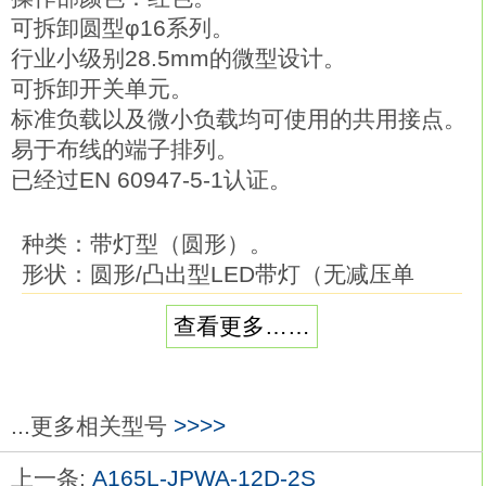
可拆卸圆型φ16系列。
行业小级别28.5mm的微型设计。
可拆卸开关单元。
标准负载以及微小负载均可使用的共用接点。
易于布线的端子排列。
已经过EN 60947-5-1认证。
种类：带灯型（圆形）。
形状：圆形/凸出型LED带灯（无减压单
元）。
查看更多……
输出数：SPST-NO。
带灯：LED。
使用电压：AC/DC12V。
操作：瞬时动作（自动复位型）欧姆龙
...更多相关型号
>>>>
A165L-JRA-24D-2S。
上一条:
A165L-JPWA-12D-2S