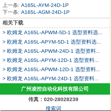
小型、薄形、高度密封性兼具的紧凑型限位
上一条:
A165L-AYM-24D-1P
开关。
下一条:
A165L-AGM-24D-1P
通过EN、UL、CSA和CCC （中国标准）标
准认证
A165L-APYM-24D-1P
相关下载
满足IEC IP67防护等级的高密封性。
> 欧姆龙 A165L-APWM-5D-1 选型资料选...
三层密封构造：柱塞部通过丁腈橡胶填料密
> 欧姆龙 A165L-APYM-5D-1 选型资料选...
封和隔膜密封，
开关部通过丁腈橡胶帽密封；
> 欧姆龙 A165L-APWM-24D-1 选型资料...
电缆入口通过包封材料密封。
> 欧姆龙 A165L-APYM-12D-1 选型资料...
标准型提供3和5m的电缆长度。型号另提供
> 欧姆龙 A165L-APWM-12D-1 选型资料...
UL和CSA认证的电缆。
带柱塞的开关可实现并联安装欧姆龙A165L-
> 欧姆龙 A165L-APYM-24D-1 选型资料...
APYM-24D-1P。
广州凌控自动化科技有限公司
该系列增加了带红色LED指示灯的型号以轻
松确认操作。
传真：020-28028239
带CE标志的VCTF耐油电缆。种类：带操作
搜索词