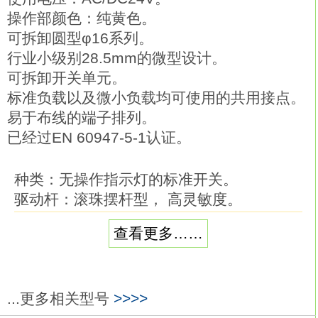
操作部颜色：纯黄色。
可拆卸圆型φ16系列。
行业小级别28.5mm的微型设计。
可拆卸开关单元。
标准负载以及微小负载均可使用的共用接点。
易于布线的端子排列。
已经过EN 60947-5-1认证。
种类：无操作指示灯的标准开关。
驱动杆：滚珠摆杆型， 高灵敏度。
类型：标准负载。
查看更多……
额定规格：AC250V时5A，DC30V时4A。
电缆：VCTF电缆。
电缆长度：5米欧姆龙A165L-APYM-24D-
1P。
...更多相关型号
>>>>