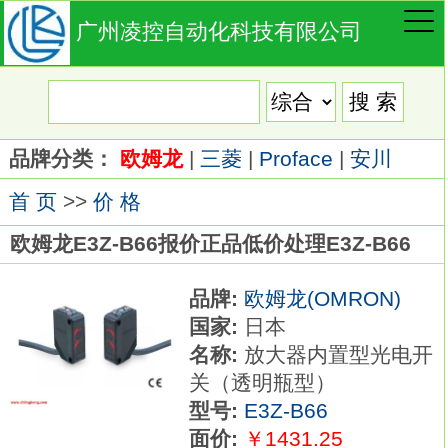
广州凌控自动化科技有限公司
品牌分类：
欧姆龙
|
三菱
|
Proface
|
安川
首 页
>>
价 格
欧姆龙E3Z-B66报价正品低价处理E3Z-B66
品牌:
欧姆龙(OMRON)
国家:
日本
名称:
放大器内置型光电开
关（透明瓶型）
型号:
E3Z-B66
面价:
￥1431.25