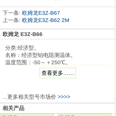
下一条:
欧姆龙E3Z-B67
上一条:
欧姆龙E3Z-B62 2M
欧姆龙 E3Z-B66
分类:经济型。
名称：经济型铂电阻测温体。
温度范围：-50～＋250℃。
元件种类：Pt100。
查看更多……
方式：3导线式。
等级：B级（B级）。
保护材质：SUS304E3Z-B66。
...更多相关型号市场价
>>>>
端子形状：导线直出型。
记记载页：16。
相关产品
品种丰富的高精度温度传感器系列。