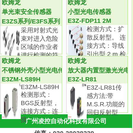
欧姆龙
欧姆龙
在以往的M3螺钉对应品的基础上，
单光束安全传感器
小型光电传感器
追加有助于降低配线工时的棒状端子对应品
E3Z-FDP11 2M
E3Z-B66
E3ZS系列/E3FS系列
温度传感器是用作温控器的热感应部件。
检测方式：扩
采用对射式光
可根据要测量的温度、场所、 周围环境选
散反射型。 连
束对进入危险
择。
接方式：导线
区域的作业者
备有种类、形状、 长度及端子部形状各异的
引出型 2 m 检
进行检测的符
欧姆龙
欧姆龙
产品。端子部形状:导线直出型。
测
合国际标准的
不锈钢外壳小型光电传感器
放大器内置型激光光电
保护管直径D:φ3.2mmE3Z-B66。
保护管长度L：20cm。
E3ZM-LS89H
E3Z-LR81
E3ZM-LS89H
导线种类：一般用。
E3Z-LR81传
检测形式：
品种丰富的高精度温度传感器系列。
感方法:带
BGS反射型，
在以往的M3螺钉对应品的基础上，
M.S.R.功能的
连接方式：连
追加有助于降低配线工时的棒状端子对应
回归反射型
接
品。
广州凌控自动化科技有限公司
温度传感器是用作温控器的热感应部件。