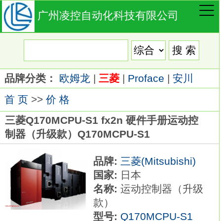
广州凌控自动化科技有限公司
品牌分类：
欧姆龙
|
三菱
|
Proface
|
安川
首 页
>>
价 格
三菱Q170MCPU-S1 fx2n 硬件手册运动控
制器（升级款）Q170MCPU-S1
品牌:
三菱(Mitsubishi)
国家:
日本
名称:
运动控制器（升级
款）
型号:
Q170MCPU-S1