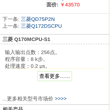
面价:
￥43570
下一条:
三菱QD75P2N
上一条:
三菱Q172DSCPU
三菱 Q170MCPU-S1
输入输出点数：256点。
程序容量：8 k步。
处理速度：0.2 μs。
内置通信口：RS232*1。
查看更多……
不断超越，勇攀Q系列巅峰。
强化安全功能。
可设定最长32字符的文件密码fx2n 硬件手
...更多相关型号市场价
>>>>
册。
除了英文字母、数字以外，还可使用特殊字
相关产品