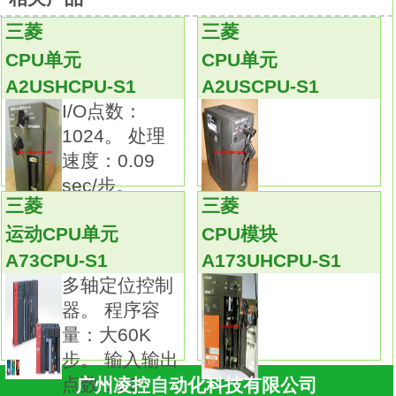
符，
三菱
三菱
进一步增强了密码的安全性。
CPU单元
CPU单元
此外，仅允许预先注册过的设备访问CPU，
A2USHCPU-S1
A2USCPU-S1
从而拦截了非授权用户的非法访问
I/O点数：
Q170MCPU-S1
因此可防止重要程序资产的流出，保护知识
1024。 处理
产权fx2n 硬件手册。
速度：0.09
CPU模块扩展标准RAM（最大8MB）。
sec/步。
三菱
三菱
可与SD存储卡同时使用。
运动CPU单元
CPU模块
可连续访问文件寄存器。控制轴数：最大8
轴。
A73CPU-S1
A173UHCPU-S1
示教运行功能：有（使用SV13时）。
多轴定位控制
在指定位置停止可实现速度控制功能fx2n 硬
器。 程序容
件手册。
量：大60K
伺服电机可以以预先设定的速度旋转，
步。 输入输出
在启动指定位置停止指令后，
点数：19
广州凌控自动化科技有限公司