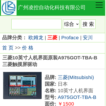
广州凌控自动化科技有限公司
品牌分类：
欧姆龙
|
三菱
|
Proface
|
安川
首 页
>>
价 格
三菱10英寸人机界面原装A975GOT-TBA-B
三菱触摸屏驱动
品牌:
三菱(Mitsubishi)
国家:
日本
名称:
10英寸人机界面
型号:
A975GOT-TBA-B
面价:
￥1500