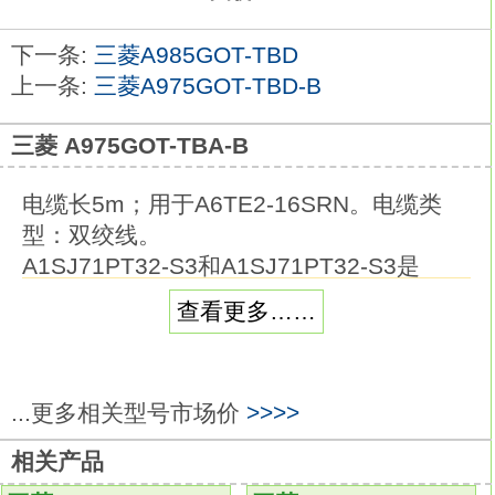
下一条:
三菱A985GOT-TBD
上一条:
三菱A975GOT-TBD-B
三菱 A975GOT-TBA-B
电缆长5m；用于A6TE2-16SRN。电缆类
型：双绞线。
A1SJ71PT32-S3和A1SJ71PT32-S3是
MELSECNET/MINI-S3的主控模块，
查看更多……
网络中主PLC最多可控制64个远程I/O模块
10英寸人机界面。
主控模块对联接网络上的远程模块进行高速
...更多相关型号市场价
>>>>
数据通信。
每个PLCCPU可使用多个主控模块，
相关产品
但最多不得超过主CPU所允许的最大I/O点