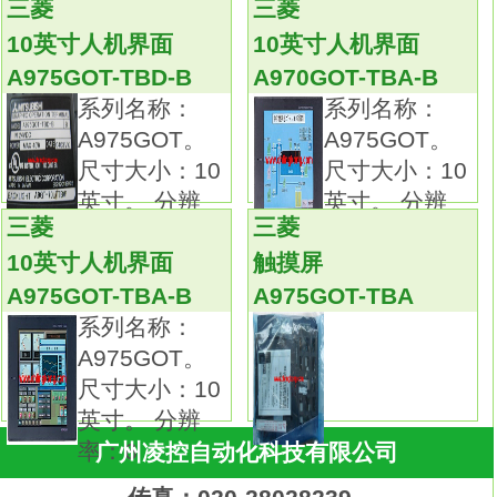
三菱
三菱
数
A975GOT-TBA-B
10英寸人机界面
10英寸人机界面
A1SJ71PT32-S3可以用在光缆系统中也可
A975GOT-TBD-B
A970GOT-TBA-B
以用在双绞线电缆系统中；
系列名称：
系列名称：
A1SJ71T32-S3只可用在双绞线电缆网络中
A975GOT。
A975GOT。
10英寸人机界面。
尺寸大小：10
尺寸大小：10
PLC编程的推广应用在我国得到了迅猛的发
英寸。 分辨
英寸。 分辨
展，
三菱
三菱
率：6
率：6
它已经大量地应用在各种机械设备和生产过
10英寸人机界面
触摸屏
程的电气控制装置中，
A975GOT-TBA-B
A975GOT-TBA
各行各业也涌现出了大批应用PLC改造设备
系列名称：
的成果10英寸人机界面。
A975GOT。
了解PLC的工作原理，具备设计、调试和维
尺寸大小：10
护PLC控制系统的能力，
英寸。 分辨
已经成为现代工业对电气技术人员和工科学
率：6
广州凌控自动化科技有限公司
生的基本要求。
指令表编程语言是与汇编语言类似的一种助