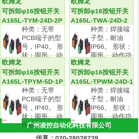
欧姆龙
欧姆龙
可用摆杆方便的拆卸单元。
可拆卸φ16按钮开关
可拆卸φ16按钮开关
开关部位3列安装,提高了布线效率
A165L-
A165L-TYM-24D-2P
A165L-TWA-24D-2
TWA-24-1
标准配备了防指触功能。
种类：无带
种类：焊接端
φ25用的适配环还能对应φ25的面板开口。
PCB端子的型
子型，耐油
压接端子可以用开型（叉型）、闭型（圆
号，IP40。 形
IP66。 形状：
型） 中的任意一个来安装原装欧姆龙
状：圆形。 动
圆形。 动作功
欧姆龙
欧姆龙
A165L-TWA-24-1。
作功
能：交
可拆卸φ16按钮开关
可拆卸φ16按钮开关
IP65耐油（非带灯型）IP65（带灯型）。种
类：带灯型（圆形）。
A165L-TPYM-5D-1P
A165L-TPWM-24D-1
形状：圆形/全保护罩型 LED带灯（无减压
种类：无带
种类：焊接端
单元）。
PCB端子的型
子型，耐油
输出数：SPST-NO。
号，IP40。 形
IP66。 形状：
带灯：LED。
状：圆形。 动
圆形。 动作功
使用电压：AC100V。
作功
能：瞬
广州凌控自动化科技有限公司
操作：瞬时动作（自动复位型）。
传真：020-28028239