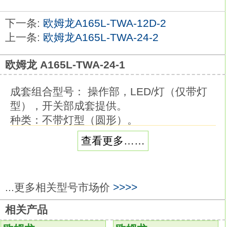
下一条:
欧姆龙A165L-TWA-12D-2
上一条:
欧姆龙A165L-TWA-24-2
欧姆龙 A165L-TWA-24-1
成套组合型号： 操作部，LED/灯（仅带灯
型），开关部成套提供。
种类：不带灯型（圆形）。
形状：圆形/小型蘑菇形。
查看更多……
输出数：SPST-NO + SPST-NC原装欧姆龙
A165L-TWA-24-1。
操作：瞬时动作（自动复位型）。
...更多相关型号市场价
>>>>
颜色：蓝色。
可安装在φ22或φ25的面板开孔中（使用适
相关产品
配环时）。