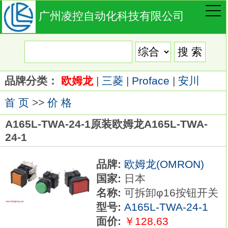
广州凌控自动化科技有限公司
品牌分类：
欧姆龙
|
三菱
|
Proface
|
安川
首 页
>>
价 格
A165L-TWA-24-1原装欧姆龙A165L-TWA-
24-1
品牌:
欧姆龙(OMRON)
国家:
日本
名称:
可拆卸φ16按钮开关
型号:
A165L-TWA-24-1
面价:
￥128.63