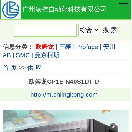
广州凌控自动化科技有限公司
信息分类：
欧姆龙
|
三菱
|
Proface
|
安川
|
AB
|
SMC
|
曼奈柯斯
首 页
>>
供 应
欧姆龙CP1E-N40S1DT-D
http://m.chlingkong.com