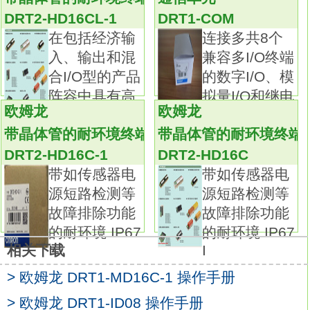
HD16C
DRT2-HD16CL-1
DRT1-COM
三层密封构造：柱塞部通过丁腈橡胶填料密封
在包括经济输
连接多共8个
和隔膜密封，
入、输出和混
兼容多I/O终端
开关部通过丁腈橡胶帽密封；
合I/O型的产品
的数字I/O、模
电缆入口通过包封材料密封。
阵容中具有高
拟量I/O和继电
标准型提供3和5m的电缆长度。型号另提供UL
欧姆龙
欧姆龙
度耐环境
和CSA认证的电缆。
带晶体管的耐环境终端（高功能型）
带晶体管的耐环境终端
带柱塞的开关可实现并联安装欧姆龙现场总线
DRT2-HD16C-1
DRT2-HD16C
操作手册。
带如传感器电
带如传感器电
该系列增加了带红色LED指示灯的型号以轻松
源短路检测等
源短路检测等
确认操作。
故障排除功能
故障排除功能
带CE标志的VCTF耐油电缆。释放钥匙类型：
的耐环境 IP67
的耐环境 IP67
特殊型(树脂)。
I
I
相关下载
接线方式：连接器。
螺线管电压/指示灯类型：DC24V/橙。
> 欧姆龙 DRT1-MD16C-1 操作手册
锁定/释放方式：电磁锁定/机械释放。
> 欧姆龙 DRT1-ID08 操作手册