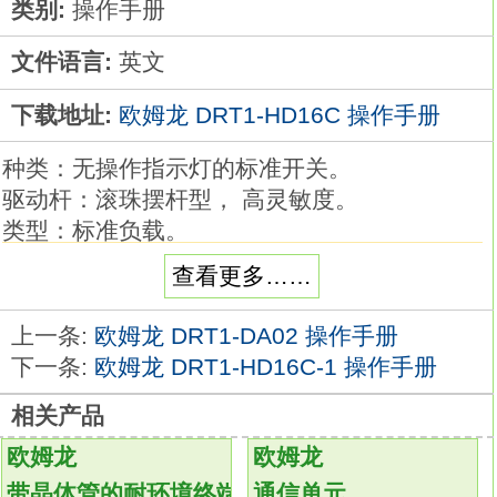
类别:
操作手册
文件语言:
英文
下载地址:
欧姆龙 DRT1-HD16C 操作手册
种类：无操作指示灯的标准开关。
驱动杆：滚珠摆杆型， 高灵敏度。
类型：标准负载。
额定规格：AC250V时5A，DC30V时4A。
查看更多……
电缆：VCTF电缆。
电缆长度：3米欧姆龙现场总线操作手册。
上一条:
欧姆龙 DRT1-DA02 操作手册
小型、薄形、高度密封性兼具的紧凑型限位开
下一条:
欧姆龙 DRT1-HD16C-1 操作手册
关。
相关产品
通过EN、UL、CSA和CCC （中国标准）标准
认证。
欧姆龙
欧姆龙
满足IEC IP67防护等级的高密封性
DRT1-
带晶体管的耐环境终端（标准型）
通信单元