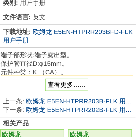
类别:
用户手册
文件语言:
英文
下载地址:
欧姆龙 E5EN-HTPRR203BFD-FLK
用户手册
端子部形状:端子露出型。
保护管直径D:φ15mm。
元件种类：K （CA）。
保护管长度L：35cm。
查看更多……
品种丰富的高精度温度传感器系列。
在以往的M3螺钉对应品的基础上，
上一条:
欧姆龙 E5EN-HTPRR203B-FLK 用...
追加有助于降低配线工时的棒状端子对应品欧
下一条:
欧姆龙 E5EN-HTPRR202B-FLK 用...
姆龙E5EN-HTPRR203BFD-FLK用户手册。
相关产品
温度传感器是用作温控器的热感应部件
E5EN-
HTPRR203BFD-FLK
欧姆龙
欧姆龙