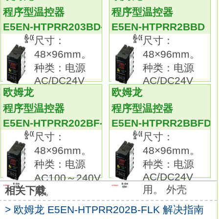
可根据要测量的温度、场所、 周围环境选择。
程序型温控器
程序型温控器
备有种类、形状、 长度及端子部形状各异的产
E5EN-HTPRR203BD-FLK
E5EN-HTPRR2BBD
品。种类：端子台型，温度输入型。
尺寸：
尺寸：
本体：控制输出1点型（电源AC/DC24V用）。
48×96mm。
48×96mm。
外壳颜色：黑色。
种类：电源
种类：电源
控制输出：继电器输出。
AC/DC24V
AC/DC24V
控制模式：标准或加热冷却。
欧姆龙
欧姆龙
用。 外壳
用。 外壳
辅助输出点数：1点。
程序型温控器
程序型温控器
加热器用断线、SSR故障、加热器过电流检测
E5EN-HTPRR202BF-FLK
E5EN-HTPRR2BBFD
功能：--。
尺寸：
尺寸：
事件输入点数：--。
48×96mm。
48×96mm。
传送输出：--欧姆龙E5EN-HTPRR203BFD-
种类：电源
种类：电源
FLK用户手册。
AC/DC24V
AC100～240V
通信：RS-485。
用。 外壳
相关下载
用。
48×24mm的通用温控器已升级＆功能/性能提
升。
> 欧姆龙 E5EN-HTPRR202B-FLK 解决指南