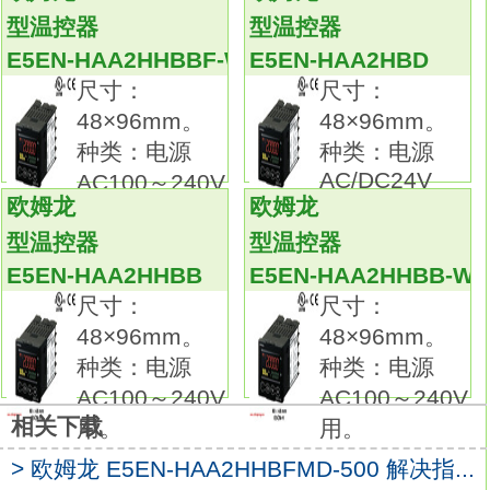
HAA3BFM-500
型温控器
型温控器
本体：传感头。
E5EN-HAA2HHBBF-W
E5EN-HAA2HBD
种类：屏蔽型。
尺寸：
尺寸：
形状：圆柱，φ8×22mm。
48×96mm。
48×96mm。
检测距离：2mm。
种类：电源
种类：电源
重复精度：2μm。
AC/DC24V
AC100～240V
电缆规格：自由切割型。放大器分离接近传感
欧姆龙
欧姆龙
用。 外壳
用。
器可简单设定高精度的灵敏度。
型温控器
型温控器
可根据用途选择传感器探头种类，传感器前置
E5EN-HAA2HHBB
E5EN-HAA2HHBB-W
放大器-放大 器之间采用耐弯曲电缆E5EN-
尺寸：
尺寸：
HAA3BFM-500手册。
48×96mm。
48×96mm。
本体：传感头。
种类：电源
种类：电源
种类：屏蔽型。
AC100～240V
AC100～240V
形状：螺丝，M10×22mm。
相关下载
用。
用。
检测距离：2mm。
重复精度：2μm。
> 欧姆龙 E5EN-HAA2HHBFMD-500 解决指...