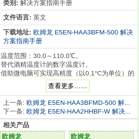
类别:
解决方案指南手册
文件语言:
英文
下载地址:
欧姆龙 E5EN-HAA3BFM-500 解决
方案指南手册
温度范围：30.0～110.0℃。
替代酒精温度计的数字温度计。
借助微电脑可实现高精度（以0.1°C为单位）的
测量温度。
查看更多……
内置电池，无需电源接线。
大型LCD（字符高度12mm）数字显示E5EN-
上一条:
欧姆龙 E5EN-HAA3BFMD-500 解...
HAA3BFM-500手册。放大器分离接近传感器
下一条:
欧姆龙 E5EN-HAA2HHBF-W 解决...
可简单设定高精度的灵敏度。
相关产品
可根据用途选择传感器探头种类，传感器前置
放大器-放大 器之间采用耐弯曲电缆
E5EN-
欧姆龙
欧姆龙