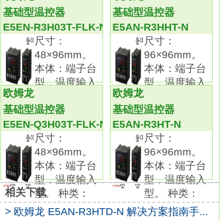
会提示线圈断线等故障及检测不稳定状态的自
基础型温控器
基础型温控器
诊断功能输出型品种齐全
E5AN-R3H03T-FLK-
E5EN-R3H03T-FLK-N
E5AN-R3HHT-N
N
尺寸：
尺寸：
有助于实现预防性维护，防止生产线停转。
48×96mm。
96×96mm。
简化配线过程，降低资源使用，有效减小功
本体：端子台
本体：端子台
耗，助力环保事业。
型，温度输入
型，温度输入
配线作业时间及铜线使用量仅为3线式的三分之
欧姆龙
欧姆龙
型。 种类：
型。 种类：
二。
基础型温控器
基础型温控器
电流消耗量大幅降低至10%以下。 (直流2线式
E5EN-Q3H03T-FLK-N
E5AN-R3HT-N
与直流3线式相比)
尺寸：
尺寸：
所有小口径型号均采用屏蔽结构。
48×96mm。
96×96mm。
即使将传感器安装在狭小区域或嵌入金属中，
本体：端子台
本体：端子台
仍然具有较高的工作稳定性。
型，温度输入
型，温度输入
配有明亮醒目的指示灯，轻松查看安装环境
相关下载
型。 种类：
型。 种类：
E5AN-R3H03T-FLK-N解决方案指南手册。抗
环境干扰光的变调方式。
> 欧姆龙 E5AN-R3HTD-N 解决方案指南手...