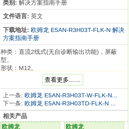
类别:
解决方案指南手册
文件语言:
英文
下载地址:
欧姆龙 E5AN-R3H03T-FLK-N 解决
方案指南手册
种类：直流2线式(无自诊断输出功能)，屏蔽
型。
形状：M12。
检测距离：3mm。
查看更多……
连接方式：M12 SmartClick 接插件中继型
（0.3m）。
上一条:
欧姆龙 E5AN-R3H03T-W-FLK-N...
导线规格：PVC（耐油）E5AN-R3H03T-FLK-
下一条:
欧姆龙 E5AN-R3H03TD-FLK-N ...
N解决方案指南手册。
相关产品
极性：有。
动作模式NO。
欧姆龙
欧姆龙