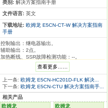
类别:
解决方案指南手册
文件语言:
英文
下载地址:
欧姆龙 E5CN-CT-W 解决方案指南
手册
控制输出：继电器输出。
辅助输出：2点。
加热断线、SSR故障检测功能：--。
事件输入：--。
查看更多……
通信：RS-485。
端子形状：螺钉端子台型(主单元+端子单元)欧
上一条:
欧姆龙 E5CN-HC201D-FLK 解决...
姆龙E5CN-CT-W解决方案指南手册。
下一条:
欧姆龙 E5CN-CTU 解决方案指南手...
电源电压：AC/DC24V。
相关产品
E5□C系列的操作性、高性能维持原状最适合连
接触摸屏/PLC和温控器的系统的DIN导轨安装
欧姆龙
欧姆龙