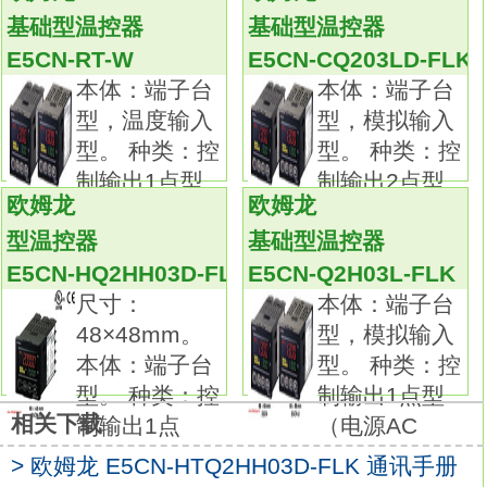
型
E5CN-CT-W
基础型温控器
基础型温控器
进深85mm×宽22.5mm的DIN导轨安装型，收
E5CN-RT-W
E5CN-CQ203LD-FLK
纳于薄型控制柜内的纤细机身。
本体：端子台
本体：端子台
采用端子台拆装结构，可轻松更换，提高了维
型，温度输入
型，模拟输入
护性。
型。 种类：控
型。 种类：控
通过50ms的高速采样，适用于高速升温的用
制输出1点型
制输出2点型
途。
欧姆龙
欧姆龙
（电源AC
（电源AC
通过无程序通信轻松与PLC相连。
型温控器
基础型温控器
使用通信转换电缆(另售)与计算机相连后，无
E5CN-HQ2HH03D-FLK
E5CN-Q2H03L-FLK
需电源接线即可
尺寸：
本体：端子台
设定。也可通过CX-Thermo(另售)轻松设定欧
48×48mm。
型，模拟输入
姆龙E5CN-CT-W解决方案指南手册。
本体：端子台
型。 种类：控
带辅助输出(最大2点)、事件输入(最大1点)，基
型。 种类：控
制输出1点型
本功能齐全。
相关下载
制输出1点
（电源AC
柜内启动时或异常时的确认简单，醒目的白色
> 欧姆龙 E5CN-HTQ2HH03D-FLK 通讯手册
PV显示