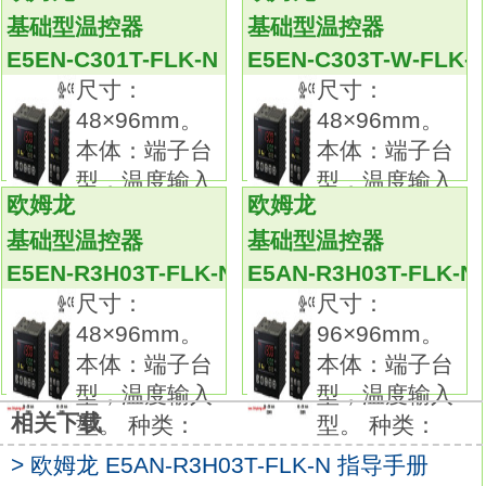
报警输出：3点。
基础型温控器
基础型温控器
控制输出：继电器输出。
E5EN-C301T-FLK-N
E5EN-C303T-W-FLK-
加热器断线：是。
尺寸：
尺寸：
安装可选单元：有。
48×96mm。
48×96mm。
畅销的多用途温控器现在更为出众。
本体：端子台
本体：端子台
温控器现在可进行模拟输入。
型，温度输入
型，温度输入
更快速的采样速度250ms。
欧姆龙
欧姆龙
型。 种类：
型。 种类：
提供传送输出，可简单输出到记录器。
基础型温控器
基础型温控器
带有回路断开报警（LBA）和加热器短路报警
E5EN-R3H03T-FLK-N
E5AN-R3H03T-FLK-N
（HS报警）的型号可选。
尺寸：
尺寸：
简单设置11段显示屏。
48×96mm。
96×96mm。
配备了手动输出功能欧姆龙E5EN-C303T-FLK-
本体：端子台
本体：端子台
N手册。
型，温度输入
型，温度输入
带通信的型号安装新协议Modbus。
相关下载
型。 种类：
型。 种类：
USB串行转换电缆可选。放大器分离接近传感
> 欧姆龙 E5AN-R3H03T-FLK-N 指导手册
器可简单设定高精度的灵敏度。