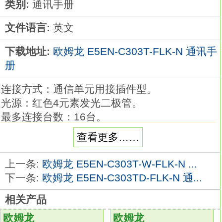
类别:
通讯手册
文件语言:
英文
下载地址:
欧姆龙 E5EN-C303T-FLK-N 通讯手
册
连接方式：通信单元用接插件型。
光源：红色4元素发光二极管。
最多连接台数：16台。
最多连接台数使用E3X-CRT时：16台。
查看更多……
最多连接台数使用E3X-ECT时：30台欧姆龙
E5EN-C303T-FLK-N手册。种类：带端子块的
上一条:
欧姆龙 E5EN-C303T-W-FLK-N ...
控制器。
下一条:
欧姆龙 E5EN-C303TD-FLK-N 通...
尺寸：1/8DIN，48×96×78mm。
相关产品
电源电压：AC/DC24V
E5EN-C303T-FLK-N
输入种类：热电偶或铂电阻。
欧姆龙
欧姆龙