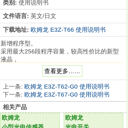
类别:
使用说明书
文件语言:
英文/日文
下载地址:
欧姆龙 E3Z-T66 使用说明书
新增程序型。
采用最大256段程序容量，较高性价比的新型
液晶，
可视角度、对比度得以提升。
查看更多……
可设定最多8个程序（模式）×32段（步）的程
序。
上一条:
欧姆龙 E3Z-T62-G0 使用说明书
高分辨率的5位显示/可显示0.01°C欧姆龙光电
下一条:
欧姆龙 E3Z-T67-G0 使用说明书
传感器使用说明书。
相关产品
高速采样周期60ms。
全部机型完整多种（能够热电偶/Pt/模拟输入切
欧姆龙
欧姆龙
换），1台机器支持多种传感器
E3Z-T66
小型光电传感器
光电开关