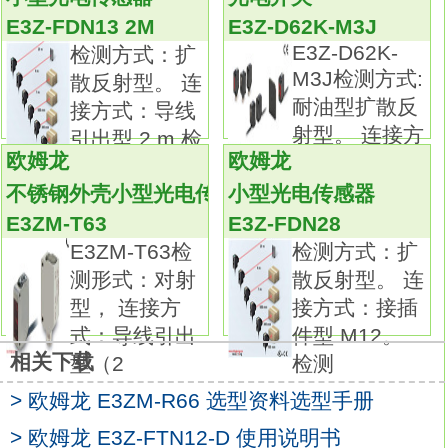
还支持远程SP。
E3Z-FDN13 2M
E3Z-D62K-M3J
增加PV/SV状态显示功能，方便查看温控器的
E3Z-D62K-
检测方式：扩
状态
M3J检测方式:
散反射型。 连
（自动/手动、RUN/RESET、报警发生），可
耐油型扩散反
接方式：导线
交互显示PV/SV。
射型。 连接方
引出型 2 m 检
通过支持软件（CX-Thermo Ver.4.3）使得程
欧姆龙
欧姆龙
测
序的设定管理变得非常
不锈钢外壳小型光电传感器
小型光电传感器
简单利用简易运算功能（AND/OR逻辑和延
E3ZM-T63
E3Z-FDN28
时）设定能够执行柔性的接点输出欧姆龙光电
E3ZM-T63检
检测方式：扩
传感器使用说明书。
测形式：对射
散反射型。 连
通过红外线端口可从前面进行通信。
型， 连接方
接方式：接插
控制输出ON/OFF次数计数功能可预测温控器
式：导线引出
件型 M12。
内部继电器的故障。导线长度：4m。
相关下载
型（2
检测
品种丰富的高精度温度传感器系列。
> 欧姆龙 E3ZM-R66 选型资料选型手册
在以往的M3螺钉对应品的基础上，
追加有助于降低配线工时的棒状端子对应品。
> 欧姆龙 E3Z-FTN12-D 使用说明书