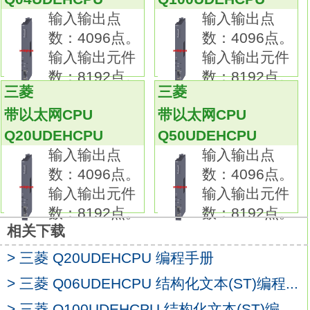
实现了高精准的测量
Q100UDEHCPU
输入输出点
输入输出点
无需外部信号转换器！
数：4096点。
数：4096点。
将称重传感器输入模块直接连接至可编程控制
输入输出元件
输入输出元件
器，可降低工时和成本！
数：8192点。
数：8192点。
可连接磁致伸缩型、电容式、回转仪或应变仪
三菱
三菱
等各种类型的称重传感器。
带以太网CPU
带以太网CPU
可连接6线系统（结合了遥感技术和比率计法）
Q20UDEHCPU
Q50UDEHCPU
或4线系统称重传感器。更换用电池。
输入输出点
输入输出点
初始电压3.0V。
数：4096点。
数：4096点。
电流容量：5000mAhQ100UDEHCPUSFC。
输入输出元件
输入输出元件
使用寿命：5年。输出：8通道。
数：8192点。
数：8192点。
输入（分辨率）：0~4000；-4000~4000；
相关下载
0~12000；-12000~12000。
> 三菱 Q20UDEHCPU 编程手册
输出：DC 0~20mA。
转换速度：80μs/1通道。
> 三菱 Q06UDEHCPU 结构化文本(ST)编程...
18点端子台。
> 三菱 Q100UDEHCPU 结构化文本(ST)编...