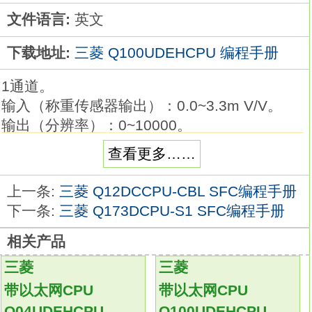
文件语言:
英文
下载地址:
三菱 Q100UDEHCPU 编程手册
1通道。
输入（称重传感器输出）：0.0~3.3m V/V。
输出（分辨率）：0~10000。
转换速度：10ms。
查看更多……
18点端子排。
可与所有类型的称重传感器直接连接的称重传
上一条:
三菱 Q12DCCPU-CBL SFC编程手册
感器输入模块Q100UDEHCPUSFC。
下一条:
三菱 Q173DCPU-S1 SFC编程手册
称重传感器现在可直接连接至可编程控制器系
相关产品
统，
无需在外部连接信号转换器等。
三菱
三菱
通过保证称重传感器精度的稳定数据转换速
带以太网CPU
带以太网CPU
度，
Q04UDEHCPU
Q100UDEHCPU