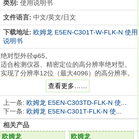
类别:
使用说明书
文件语言:
中文/英文/日文
下载地址:
欧姆龙 E5EN-C301T-W-FLK-N 使用
说明书
绝对型外径φ65。
适合检测仪器、精密定位的高分辨率绝对型。
实现了分辨率12位（最大4096）的高分辨率。
响应频率为40kHz的高速响应
查看更多……
输出备有格雷码与BCD码E5EN-C301T-W-
FLK-N使用说明书。
上一条:
欧姆龙 E5EN-C303TD-FLK-N 使...
外形比旧商品小。
下一条:
欧姆龙 E5EN-C301T-FLK-N 使...
电源电压：DC5～12V。
相关产品
输出形式：BCD。
输出代码：格雷2进
E5EN-C301T-W-FLK-
欧姆龙
欧姆龙