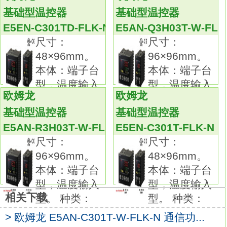
N
E3FA塑料外壳。
基础型温控器
基础型温控器
传感器类型：BGS型(背景抑制型)。
E5EN-C301TD-FLK-N
E5AN-Q3H03T-W-FLK
检测距离：200mm。
尺寸：
尺寸：
连接方式：M12接插件。
48×96mm。
96×96mm。
输出方式：PNP。E3Z-G61-S0SHW-E5按用途
本体：端子台
本体：端子台
选择有1光轴型和11光轴型
型，温度输入
型，温度输入
防止相互干扰功能、 EN标准规格
欧姆龙
欧姆龙
型。 种类：
型。 种类：
无需光轴调整的凹槽型光电传感器本体：插入
基础型温控器
基础型温控器
型，模拟输入型。
E5AN-R3H03T-W-FLK-N
E5EN-C301T-FLK-N
种类：控制输出1点型（电源AC100～240V
尺寸：
尺寸：
用）。
96×96mm。
48×96mm。
外壳颜色：黑色E5EN-C301T-W-FLK-N使用说
本体：端子台
本体：端子台
明书。
型，温度输入
型，温度输入
控制输出：电流输出。
相关下载
型。 种类：
型。 种类：
控制模式：标准或加热冷却。
> 欧姆龙 E5AN-C301T-W-FLK-N 通信功...
辅助输出点数：2点。