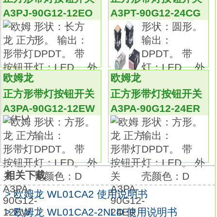
摆杆型中标准配备90°过行程、单侧动作设定、
A3PJ-90G12-12EO
A3PT-90G12-24CG
头部4方向安装功能。
形状：长方
形状：圆形。
通过EN/IEC、 UL、 cUL、 CCC标准认证。种
形。 输出：
输出：
类：一般型的动作显示型。
DPDT。 带
DPDT。 带
驱动杆类型：摆杆型，可调式棒式摆杆 350～
灯：LED。 外
灯：LED。 外
380mmWL01G12产品指南。
欧姆龙
欧姆龙
壳颜色：
壳颜色：D
指示灯：LED。
正方形带灯按钮开关
正方形带灯按钮开关
项目：标准型。
A3PA-90G12-12EW
A3PA-90G12-24ER
预行程（PT）：15正负5°。
形状：方形。
形状：方形。
一般型品种丰富。
输出：
输出：
可根据工件形状和动作选择各种驱动杆、
DPDT。 带
DPDT。 带
作业和维护都很方便的动作显示型、接插件型
灯：LED。 外
灯：LED。 外
等，
相关下载
壳颜色：D
壳颜色：D
产品种类非常丰富。
> 欧姆龙 WL01CA2 使用说明书
耐环境型有6种耐环境型可供选择。
该系列包含高密闭型、高密封型、耐热型、耐
> 欧姆龙 WL01CA2-2NLD 使用说明书