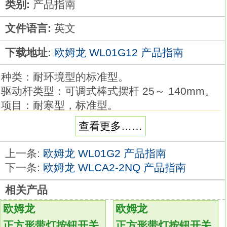
类别:
产品指南
文件语言:
英文
下载地址:
欧姆龙 WL01G12 产品指南
种类：耐环境型的标准型。
驱动杆类型：可调式棒式摆杆 25～ 140mm。
项目：耐寒型，标准型。
预行程（PT）：15正负5°。
查看更多……
可根据使用环境和用途进行选择，品种丰富的2
回路限位开关WL01G12产品指南。
上一条:
欧姆龙 WL01G2 产品指南
品种丰富，备有一般型、耐环境型、防溅型、
下一条:
欧姆龙 WLCA2-2NQ 产品指南
长寿命型等。
相关产品
标准采用交叉式结构，使用有高可靠性的包金
接点
WL01G12
欧姆龙
欧姆龙
一般负载、微小负载均可使用。
正方形带灯按钮开关
正方形带灯按钮开关