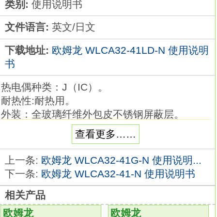
类别:
使用说明书
文件语言:
英文/日文
下载地址:
欧姆龙 WLCA32-41LD-N 使用说明
书
热电偶种类：J（IC）。
耐热性:耐热用。
外装：全玻璃纤维外包皮不锈钢屏蔽层。
补偿导线长度：8 m。
查看更多……
品种丰富的高精度温度传感器系列。
在以往的M3螺钉对应品的基础上，
上一条:
欧姆龙 WLCA32-41G-N 使用说明...
追加有助于降低配线工时的棒状端子对应品
下一条:
欧姆龙 WLCA32-41-N 使用说明书
WLCA32-41LD-N使用说明书。
相关产品
温度传感器是用作温控器的热感应部件。
可根据要测量的温度、场所、 周围环境选择
欧姆龙
欧姆龙