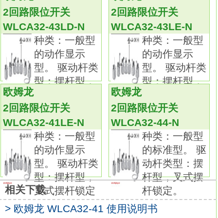
WLCA32-41LD-N
2回路限位开关
2回路限位开关
备有种类、形状、 长度及端子部形状各异的产
WLCA32-43LD-N
WLCA32-43LE-N
品。
种类：一般型
种类：一般型
对应热电偶种类：K（CA）。
的动作显示
的动作显示
用途：耐热用。
型。 驱动杆类
型。 驱动杆类
符号：KCB-2-H。
型：摆杆型，
型：摆杆型，
外装：全玻璃纤维外包皮不锈钢屏蔽层。
欧姆龙
欧姆龙
叉式摆杆锁定
叉式摆杆锁定
结构（元件数 /元件直径）：7/0.32。
2回路限位开关
2回路限位开关
使用温度范围：0～＋150。
WLCA32-41LE-N
WLCA32-44-N
容许误差：正负100μV。
种类：一般型
种类：一般型
外观颜色：蓝色。
的动作显示
的标准型。 驱
品种丰富的高精度温度传感器系列WLCA32-
型。 驱动杆类
动杆类型：摆
41LD-N使用说明书。
型：摆杆型，
杆型，叉式摆
在以往的M3螺钉对应品的基础上，
相关下载
叉式摆杆锁定
杆锁定。
追加有助于降低配线工时的棒状端子对应品。
温度传感器是用作温控器的热感应部件。
> 欧姆龙 WLCA32-41 使用说明书