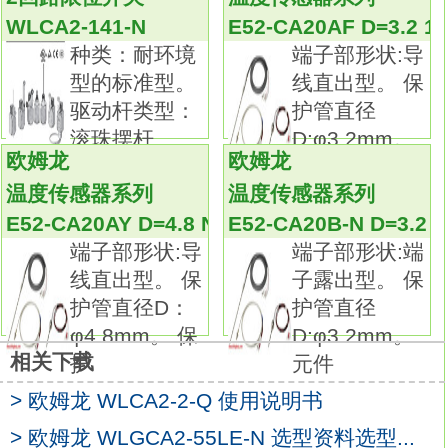
该系列包含高密闭型、高密封型、耐热型、耐
WLCA2-141-N
E52-CA20AF D=3.2 1
寒型、耐腐蚀型以及耐候性型
WLRCA2
种类：耐环境
端子部形状:导
请根据实际环境选用。
型的标准型。
线直出型。 保
防溅型焊接场所的理想之选。
驱动杆类型：
护管直径
使用不锈钢与树脂材质，防止飞溅物附着，
滚珠摆杆
D:φ3.2mm。
避免因焊接产生锌粉而导致故障。
欧姆龙
欧姆龙
R38。 项
保护
长寿命型适合高频率使用的长寿命型WLRCA2
温度传感器系列
温度传感器系列
手册。
E52-CA20AY D=4.8 NETU 2M
E52-CA20B-N D=3.2
实现了3000万次以上的高机械寿命。
端子部形状:导
端子部形状:端
头部采用上盖和油封形成的双重密封结构。种
线直出型。 保
子露出型。 保
类：耐环境型的动作显示型。
护管直径D：
护管直径
驱动杆类型：滚珠摆杆型直出接插件型，4芯，
φ4.8mm。 保
D:φ3.2mm。
DC规格。
相关下载
护
元件
类型：长寿命型。
> 欧姆龙 WLCA2-2-Q 使用说明书
指示灯：LED。
项目：高灵敏度型。
> 欧姆龙 WLGCA2-55LE-N 选型资料选型...