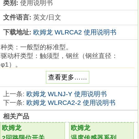
类别:
使用说明书
文件语言:
英文/日文
下载地址:
欧姆龙 WLRCA2 使用说明书
种类：一般型的标准型。
驱动杆类型：触须型，钢丝（钢丝直径：
φ1）。
项目：标准型。
查看更多……
预行程（PT）：40正负20mm。
一般型品种丰富。
上一条:
欧姆龙 WLNJ-Y 使用说明书
可根据工件形状和动作选择各种驱动杆、
下一条:
欧姆龙 WLRCA2-2 使用说明书
作业和维护都很方便的动作显示型、接插件型
相关产品
等，
产品种类非常丰富WLRCA2手册。
欧姆龙
欧姆龙
耐环境型有6种耐环境型可供选择。
2回路限位开关
温度传感器系列