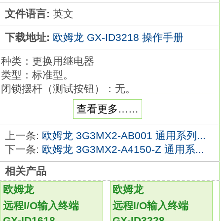
文件语言:
英文
下载地址:
欧姆龙 GX-ID3218 操作手册
种类：更换用继电器
类型：标准型。
闭锁摆杆（测试按钮）：无。
输入的额定电压：DC48V。
查看更多……
全球标准尺寸、宽6.2mm的低背纤薄型I/O继电
器。
上一条:
欧姆龙 3G3MX2-AB001 通用系列...
赋予控制柜全新的价值
下一条:
欧姆龙 3G3MX2-A4150-Z 通用系...
控制柜作为制造现场的心脏，其革新决定了生
相关产品
产设备的革新欧姆龙GX-ID3218操作手册。
在控制柜的设计、制造过程中融入人力的革
欧姆龙
欧姆龙
新，
远程I/O输入终端
远程I/O输入终端
就能更好的实现控制柜的简化和先进化
GX-
GX-ID1618
GX-ID3228