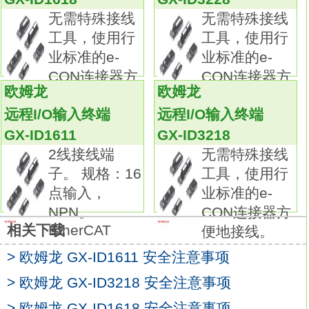
ID3218
无需特殊接线
无需特殊接线
欧姆龙对于控制柜内用产品以 “Value Design
工具，使用行
工具，使用行
for Panel *1” 为共通理念，
业标准的e-
业标准的e-
这些产品的组合将实现控制柜的进化和制作过
CON连接器方
CON连接器方
程的革新。种类：配备传感器连接器的紧急停
欧姆龙
欧姆龙
便地接线。
便地接线。
止单元。
远程I/O输入终端
远程I/O输入终端
主接点：3PST-NO。
GX-ID1611
GX-ID3218
辅助接点：无。
2线接线端
无需特殊接线
输入通道数：2通道。
子。 规格：16
工具，使用行
额定电压：DC24V。
点输入，
业标准的e-
安全光幕所需接线更少
NPN。
CON连接器方
使用传感器连接器，可以直接通过PNP输出连
EtherCAT
相关下载
便地接线。
接欧姆龙欧姆龙GX-ID3218操作手册。
F3SN-A/F3SN-B/F3SH-A安全光幕。
> 欧姆龙 GX-ID1611 安全注意事项
减少接线并防止发生错误连接。
> 欧姆龙 GX-ID3218 安全注意事项
同时支持紧急停止开关的连接。
> 欧姆龙 GX-ID1618 安全注意事项