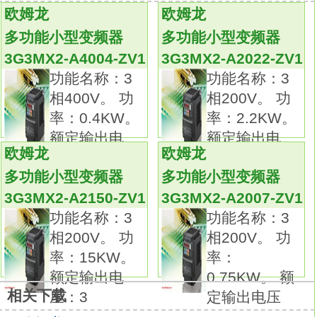
定位功能
3G3MX2-AB002-ZV1
欧姆龙
欧姆龙
利用选件。
多功能小型变频器
多功能小型变频器
(EtherCAT、CompoNet和DeviceNet)实现现场
3G3MX2-A4004-ZV1
3G3MX2-A2022-ZV1
总线通信。
功能名称：3
功能名称：3
驱动编程功能。
相400V。 功
相200V。 功
电流矢量控制功能。
率：0.4KW。
率：2.2KW。
高启动转矩：0.5Hz时达200%。
额定输出电
额定输出电
安全功能，符合EN ISO13849-1:2008
欧姆龙
欧姆龙
压：
压：
(Cat.3/PLd)和IEC60204-1 停止等级0标准
多功能小型变频器
多功能小型变频器
3G3MX2-AB002-ZV1手册。
3G3MX2-A2150-ZV1
3G3MX2-A2007-ZV1
频率输出最高至580H。变频器输入电源：3相/
功能名称：3
功能名称：3
单相AC200V。
相200V。 功
相200V。 功
重量：1.0KG。
率：15KW。
率：
标准适用线径：1.25平方mm以上。
额定输出电
0.75KW。 额
用于抑制由变频器产生的谐波电流。
相关下载
压：3
定输出电压
谐波电流抑制效果比交流电抗器效果更佳，